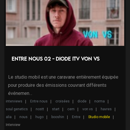
Entre nous 02 - Diode ITV Von VS
Le studio mobil est une caravane entièrement équipée
pour produire des émissions couvrant différents
événemen…
interviews
Entre nous
croisées
diode
norma
soul genetics
nostt
start
cem
von vs
havres
alia
nous
hugo
booshin
Entre
Studio mobile
Interview