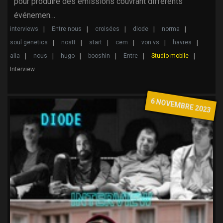
pour produire des émissions couvrant différents
événemen…
interviews
Entre nous
croisées
diode
norma
soul genetics
nostt
start
cem
von vs
havres
alia
nous
hugo
booshin
Entre
Studio mobile
Interview
6 NOVEMBRE 2023