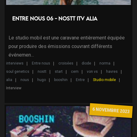
Entre nous 06 - Nostt ITV Alia
Le studio mobil est une caravane entièrement équipée
pour produire des émissions couvrant différents
événemen…
interviews
Entre nous
croisées
diode
norma
soul genetics
nostt
start
cem
von vs
havres
alia
nous
hugo
booshin
Entre
Studio mobile
Interview
6 NOVEMBRE 2023