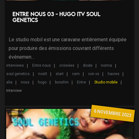
Entre nous 03 - Hugo ITV Soul
Genetics
Le studio mobil est une caravane entièrement équipée
pour produire des émissions couvrant différents
événemen…
interviews
Entre nous
croisées
diode
norma
soul genetics
nostt
start
cem
von vs
havres
alia
nous
hugo
booshin
Entre
Studio mobile
Interview
6 NOVEMBRE 2023