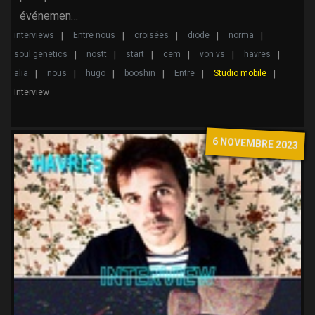
événemen…
interviews
Entre nous
croisées
diode
norma
soul genetics
nostt
start
cem
von vs
havres
alia
nous
hugo
booshin
Entre
Studio mobile
Interview
6 NOVEMBRE 2023