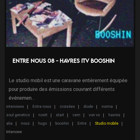
Entre nous 08 - Havres ITV Booshin
Le studio mobil est une caravane entièrement équipée
pour produire des émissions couvrant différents
événemen…
interviews
Entre nous
croisées
diode
norma
soul genetics
nostt
start
cem
von vs
havres
alia
nous
hugo
booshin
Entre
Studio mobile
Interview