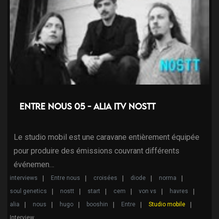
Entre nous 05 - Alia ITV Nostt
Le studio mobil est une caravane entièrement équipée
pour produire des émissions couvrant différents
événemen…
interviews
Entre nous
croisées
diode
norma
soul genetics
nostt
start
cem
von vs
havres
alia
nous
hugo
booshin
Entre
Studio mobile
Interview