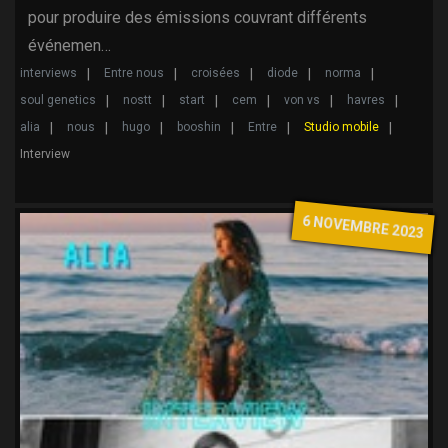
pour produire des émissions couvrant différents
événemen…
interviews
Entre nous
croisées
diode
norma
soul genetics
nostt
start
cem
von vs
havres
alia
nous
hugo
booshin
Entre
Studio mobile
Interview
6 NOVEMBRE 2023