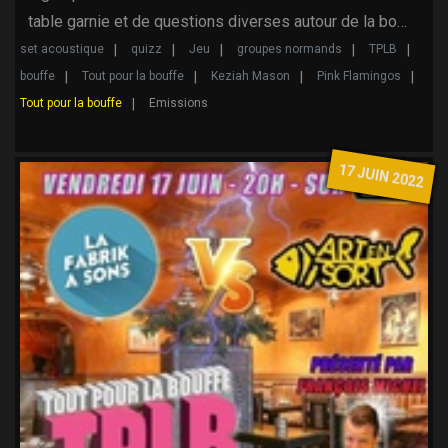
table garnie et de questions diverses autour de la bo…
set acoustique
quizz
Jeu
groupes normands
TPLB
bouffe
Tout pour la bouffe
Keziah Mason
Pink Flamingos
Tout pour la bouffe
Emissions
17 JUIN 2022