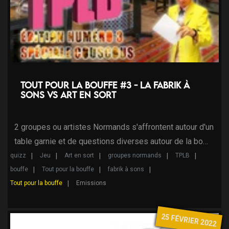
Tout pour la bouffe #3 - La Fabrik à
Sons VS Art en Sort
2 groupes ou artistes Normands s'affrontent autour d'un
table garnie et de questions diverses autour de la bo…
quizz
Jeu
Art en sort
groupes normands
TPLB
bouffe
Tout pour la bouffe
fabrik à sons
Tout pour la bouffe
Emissions
25 FÉVRIER 2022