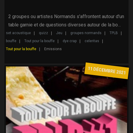
2 groupes ou artistes Normands s'affrontent autour d'un
table garnie et de questions diverses autour de la bo…
set acoustique
quizz
Jeu
groupes normands
TPLB
bouffe
Tout pour la bouffe
dye crap
celeritas
Tout pour la bouffe
Emissions
11 DÉCEMBRE 2021