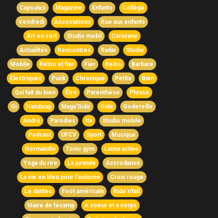
Capsules
Magazine
Enfants
Collège
Vendredi
Associations
Rue aux enfants
Art en sort
Studio mobil
Caravane
Actualités
Rencontres
Radar
Studio
Mobile
Relou et fier
Fier
Relou
Barbare
Électriques
Punk
Chronique
Petite
Bien
Qui fait du bien
Être
Parenthèse
Phrase
Oi
Handicap
Maga'Gide
Gide
Goderville
André
Parodies
Itv
Studio mobile
Podcast
UFCV
Sport
Musique
Normandie
Tonic gym
Latina active
Yoga du rire
La jurande
Accrodanse
La vie en bleu pour l'autisme
Croix rouge
Le dantec
Foot américain
Ride'n'fall
Maire de fécamp
A coeur et a corps