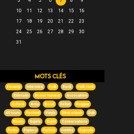
3
4
5
6
7
8
9
10
11
12
13
14
15
16
17
18
19
20
21
22
23
24
25
26
27
28
29
30
31
Mots clés
Fécamp
Interview
Folk
Rock
Folk rock
Eldorado
Bonne humeur
Association
Culture
Actu
Bocal
Débat
Reggae
45 tours
Festival
Vinyls
Stick a bush
Dub
Roots
Sujets
Sujet
Conversations
Petits
Papiers
Parlote
Invités
Capsule