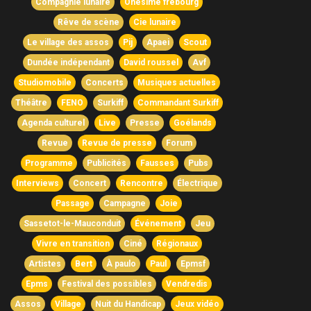
Compagnie lunaire
Onésime frebourg
Rêve de scène
Cie lunaire
Le village des assos
Pij
Apaei
Scout
Dundée indépendant
David roussel
Avf
Studiomobile
Concerts
Musiques actuelles
Théâtre
FENO
Surkiff
Commandant Surkiff
Agenda culturel
Live
Presse
Goélands
Revue
Revue de presse
Forum
Programme
Publicités
Fausses
Pubs
Interviews
Concert
Rencontre
Électrique
Passage
Campagne
Joie
Sassetot-le-Mauconduit
Événement
Jeu
Vivre en transition
Ciné
Régionaux
Artistes
Bert
À paulo
Paul
Epmsf
Epms
Festival des possibles
Vendredis
Assos
Village
Nuit du Handicap
Jeux vidéo