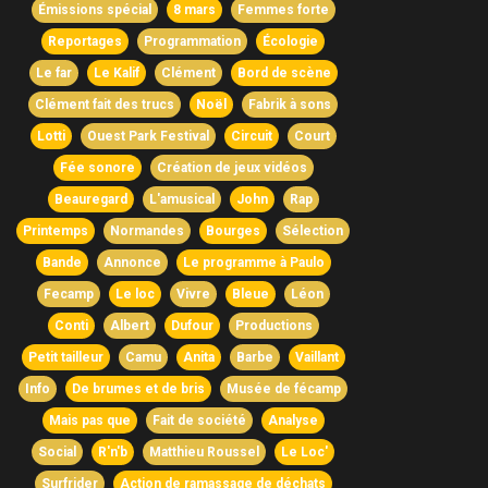
Émissions spécial
8 mars
Femmes forte
Reportages
Programmation
Écologie
Le far
Le Kalif
Clément
Bord de scène
Clément fait des trucs
Noël
Fabrik à sons
Lotti
Ouest Park Festival
Circuit
Court
Fée sonore
Création de jeux vidéos
Beauregard
L'amusical
John
Rap
Printemps
Normandes
Bourges
Sélection
Bande
Annonce
Le programme à Paulo
Fecamp
Le loc
Vivre
Bleue
Léon
Conti
Albert
Dufour
Productions
Petit tailleur
Camu
Anita
Barbe
Vaillant
Info
De brumes et de bris
Musée de fécamp
Mais pas que
Fait de société
Analyse
Social
R'n'b
Matthieu Roussel
Le Loc'
Surfrider
Action de ramassage de déchats