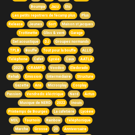
Boumpa
Jazz
Etc
Les petits repotrers de fécamp plus
Plus
Release
Jeunes
Sort
Maison st jacques
Trottinette
Gliss & vent
Garage
Set acoustique
DJ
Groupes normands
TPLB
Bouffe
Tout pour la bouffe
ALLO
Téléphone
Cafet
Lycée
Caux
AATLA
2023
CRAMPS
Voodoo
Eledorado
Rehab
Émission
Intermédiaire
Structure
Gazette
Ans
Microsplay
Cosplay
Passion
Vendredis éléctrique
Nerd
Actus
Musique de NERD
2022
Inouis
Printemps de Bourges
La cafetière
Lycéee
MDL
Tournois
Rainbow
Téléphonique
Marche
Grosse
20
Anniversaire