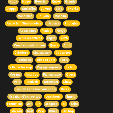
Nous
Hugo
Booshin
Entre
Grande
Dieppe
Audiofilm
Vulves
Vies
Twerko
Possibles
Boujoux
Machine
Audio film Studiomobile
Intrusive
Thoughts
Assassines
Panico
Neige
La rue au enfants
Digue
2026
Vendreids éléctrique
Quizz
Amis
Cafetière
Maupassant
Descartes
Trotinette
Gliss et vent
Ferry
Ville de fécamp
Voyage imprévu
Fiction
Voyage
Imprévu
Fiction radio
Ouest
Park
Festivals
Artensort
Show
Les Lycéens font leur show
Cafés
Création d'entreprise
Jean bouin
Emploi
Formation
Art
En
Jacques
St
Saint
Maison
Nuit
Ville
Blues
Hip hop