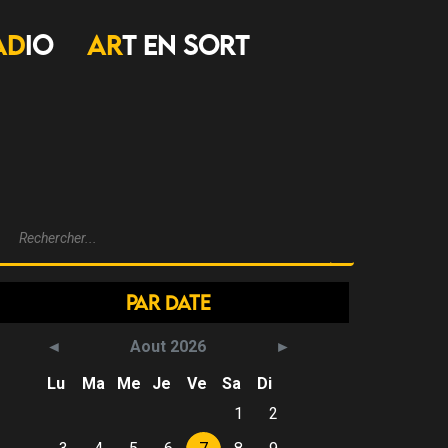
AD
IO
AR
T EN SORT
Par Date
Aout 2026
Lu
Ma
Me
Je
Ve
Sa
Di
1
2