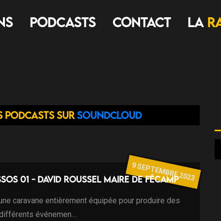
ns
Podcasts
Contact
LA
R
s podcasts sur
Soundcloud
9 SEPTEMBRE 2023
sos 01 - David Roussel Maire de Fécamp
 une caravane entièrement équipée pour produire des
 différents événemen…