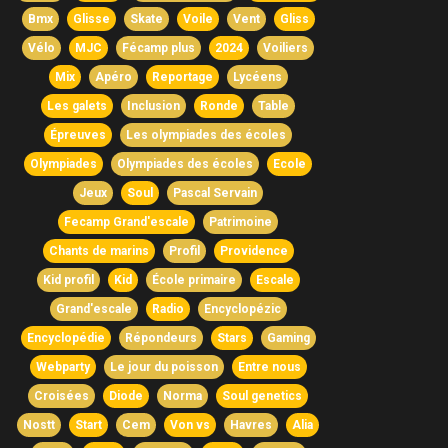
Bmx
Glisse
Skate
Voile
Vent
Gliss
Vélo
MJC
Fécamp plus
2024
Voiliers
Mix
Apéro
Reportage
Lycéens
Les galets
Inclusion
Ronde
Table
Épreuves
Les olympiades des écoles
Olympiades
Olympiades des écoles
Ecole
Jeux
Soul
Pascal Servain
Fecamp Grand'escale
Patrimoine
Chants de marins
Profil
Providence
Kid profil
Kid
École primaire
Escale
Grand'escale
Radio
Encyclopézic
Encyclopédie
Répondeurs
Stars
Gaming
Webparty
Le jour du poisson
Entre nous
Croisées
Diode
Norma
Soul genetics
Nostt
Start
Cem
Von vs
Havres
Alia