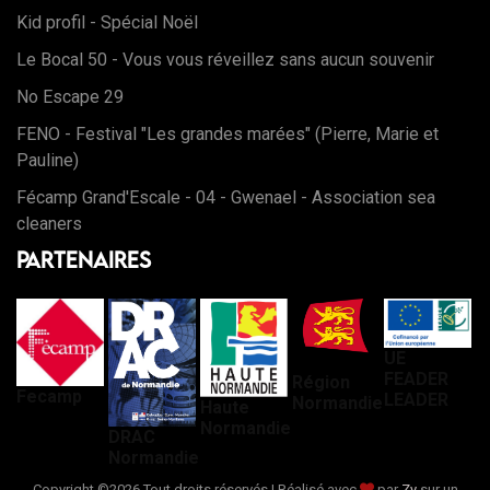
Kid profil - Spécial Noël
Le Bocal 50 - Vous vous réveillez sans aucun souvenir
No Escape 29
FENO - Festival "Les grandes marées" (Pierre, Marie et
Pauline)
Fécamp Grand'Escale - 04 - Gwenael - Association sea
cleaners
Partenaires
UE
FEADER
Région
Fecamp
LEADER
Normandie
Haute
Normandie
DRAC
Normandie
Copyright ©
2026 Tout droits réservés | Réalisé avec
par
Zy
sur un