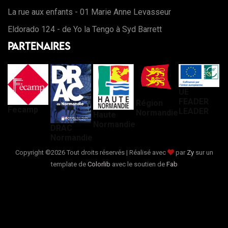
La rue aux enfants - 01 Marie Anne Levasseur
Eldorado 124 - de Yo la Tengo à Syd Barrett
Partenaires
UE
FEADER
Région
Fecamp
LEADER
Normandie
Haute
Normandie
DRAC
Normandie
Copyright ©
2026 Tout droits réservés | Réalisé avec
par
Zy
sur un
template de
Colorlib
avec le soutien de
Fab