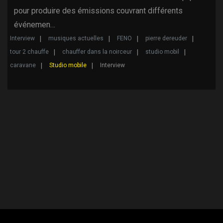
pour produire des émissions couvrant différents
événemen…
Interview
musiques actuelles
FENO
pierre dereuder
tour 2 chauffe
chauffer dans la noirceur
studio mobil
caravane
Studio mobile
Interview