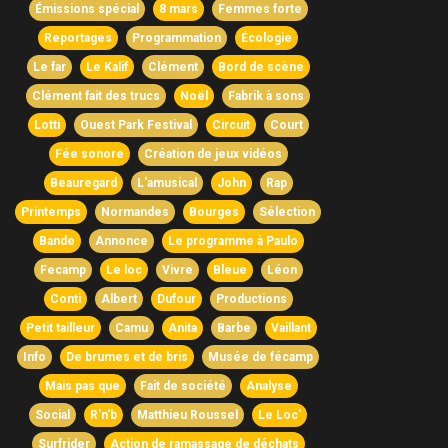
Émissions spécial
8 mars
Femmes forte
Reportages
Programmation
Écologie
Le far
Le Kalif
Clément
Bord de scène
Clément fait des trucs
Noël
Fabrik à sons
Lotti
Ouest Park Festival
Circuit
Court
Fée sonore
Création de jeux vidéos
Beauregard
L'amusical
John
Rap
Printemps
Normandes
Bourges
Sélection
Bande
Annonce
Le programme à Paulo
Fecamp
Le loc
Vivre
Bleue
Léon
Conti
Albert
Dufour
Productions
Petit tailleur
Camu
Anita
Barbe
Vaillant
Info
De brumes et de bris
Musée de fécamp
Mais pas que
Fait de société
Analyse
Social
R'n'b
Matthieu Roussel
Le Loc'
Surfrider
Action de ramassage de déchats