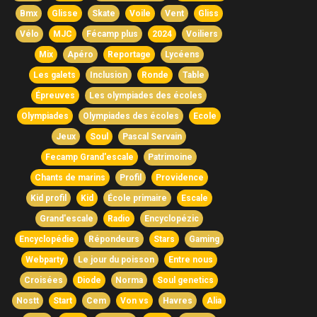
Bmx
Glisse
Skate
Voile
Vent
Gliss
Vélo
MJC
Fécamp plus
2024
Voiliers
Mix
Apéro
Reportage
Lycéens
Les galets
Inclusion
Ronde
Table
Épreuves
Les olympiades des écoles
Olympiades
Olympiades des écoles
Ecole
Jeux
Soul
Pascal Servain
Fecamp Grand'escale
Patrimoine
Chants de marins
Profil
Providence
Kid profil
Kid
École primaire
Escale
Grand'escale
Radio
Encyclopézic
Encyclopédie
Répondeurs
Stars
Gaming
Webparty
Le jour du poisson
Entre nous
Croisées
Diode
Norma
Soul genetics
Nostt
Start
Cem
Von vs
Havres
Alia