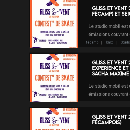
Programme d'Intérêt Local
Gliss et vent 
Fécamp) et Se
Le studio mobil est
émissions couvrant
fécamp
bmx
Studi
skate
voile
studio
Programme d'Intérêt Local
Gliss et vent 
experience et
Sacha Maxime 
Le studio mobil est
émissions couvrant
fécamp
bmx
Studi
skate
voile
studio
Gliss et vent 
Programme d'Intérêt Local
Fécampois)