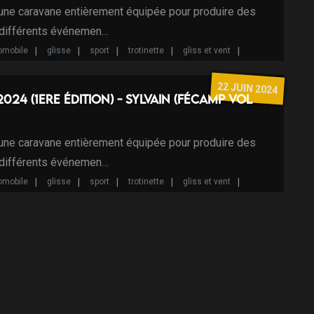
 une caravane entièrement équipée pour produire des
 différents événemen…
omobile
glisse
sport
trotinette
gliss et vent
vent
gliss
vélo
mobile
Studio mobile
22 JUIN 2024
2024 (1ere édition) - Sylvain (Fécamp vol
 une caravane entièrement équipée pour produire des
 différents événemen…
omobile
glisse
sport
trotinette
gliss et vent
vent
gliss
vélo
mobile
Studio mobile