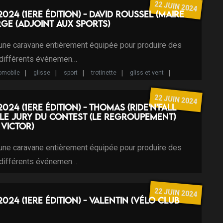
22 JUIN 2024
2024 (1ere édition) - David Roussel (maire
rge (adjoint aux sports)
 une caravane entièrement équipée pour produire des
 différents événemen…
omobile
glisse
sport
trotinette
gliss et vent
vent
gliss
vélo
mobile
Studio mobile
22 JUIN 2024
2024 (1ere édition) - Thomas (Ride'n'Fall
 le jury du contest (Le Regroupement)
Victor)
 une caravane entièrement équipée pour produire des
 différents événemen…
omobile
glisse
sport
trotinette
gliss et vent
vent
gliss
vélo
mobile
Studio mobile
22 JUIN 2024
2024 (1ere édition) - Valentin (Vélo club