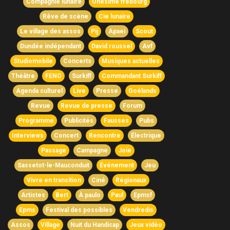
Compagnie lunaire
Onésime frebourg
Rêve de scène
Cie lunaire
Le village des assos
Pij
Apaei
Scout
Dundée indépendant
David roussel
Avf
Studiomobile
Concerts
Musiques actuelles
Théâtre
FENO
Surkiff
Commandant Surkiff
Agenda culturel
Live
Presse
Goélands
Revue
Revue de presse
Forum
Programme
Publicités
Fausses
Pubs
Interviews
Concert
Rencontre
Électrique
Passage
Campagne
Joie
Sassetot-le-Mauconduit
Événement
Jeu
Vivre en transition
Ciné
Régionaux
Artistes
Bert
À paulo
Paul
Epmsf
Epms
Festival des possibles
Vendredis
Assos
Village
Nuit du Handicap
Jeux vidéo