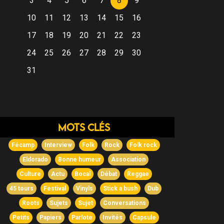
3
4
5
6
7
8
9
10
11
12
13
14
15
16
17
18
19
20
21
22
23
24
25
26
27
28
29
30
31
Mots clés
Fécamp
Interview
Folk
Rock
Folk rock
Eldorado
Bonne humeur
Association
Culture
Actu
Bocal
Débat
Reggae
45 tours
Festival
Vinyls
Stick a bush
Dub
Roots
Sujets
Sujet
Conversations
Petits
Papiers
Parlote
Invités
Capsule