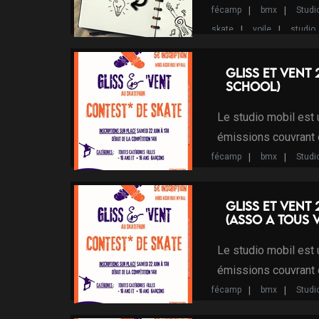
fécamp
bmx
Studi
skate
voile
studio
classe relais
jules
Gliss et vent 
School)
Le studio mobil est
émissions couvrant
fécamp
bmx
Studi
skate
voile
studio
Programme d'Intérêt Local
Gliss et vent 
(Asso A tous 
Le studio mobil est
émissions couvrant
fécamp
bmx
Studi
skate
voile
studio