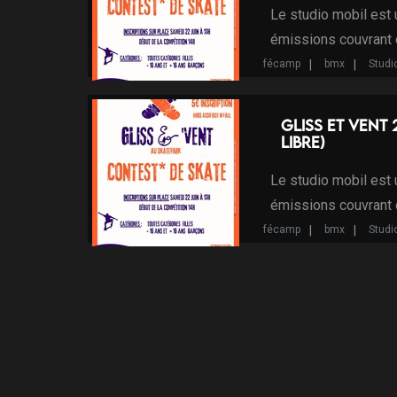
Le studio mobil est
émissions couvrant
fécamp
bmx
Studi
skate
voile
studio
Programme d'Intérêt Local
Gliss et vent 
libre)
Le studio mobil est
émissions couvrant
fécamp
bmx
Studi
skate
voile
studio
Programme d'Intérêt Local