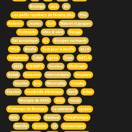
Boumpa
Jazz
Etc
Les petits repotrers de fécamp plus
Plus
Release
Jeunes
Sort
Maison st jacques
Trottinette
Gliss & vent
Garage
Set acoustique
DJ
Groupes normands
TPLB
Bouffe
Tout pour la bouffe
ALLO
Téléphone
Cafet
Lycée
Caux
AATLA
2023
CRAMPS
Voodoo
Eledorado
Rehab
Émission
Intermédiaire
Structure
Gazette
Ans
Microsplay
Cosplay
Passion
Vendredis éléctrique
Nerd
Actus
Musique de NERD
2022
Inouis
Printemps de Bourges
La cafetière
Lycéee
MDL
Tournois
Rainbow
Téléphonique
Marche
Grosse
20
Anniversaire