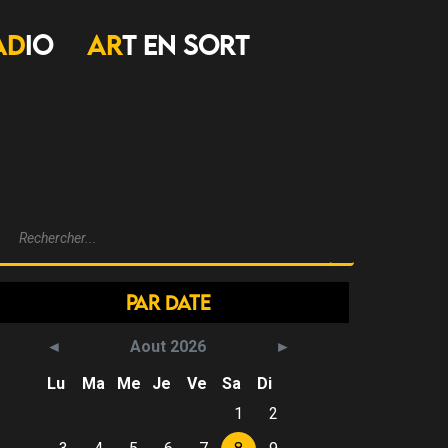
AD
IO
AR
T EN SORT
Par Date
Aout 2026
Lu
Ma
Me
Je
Ve
Sa
Di
1
2