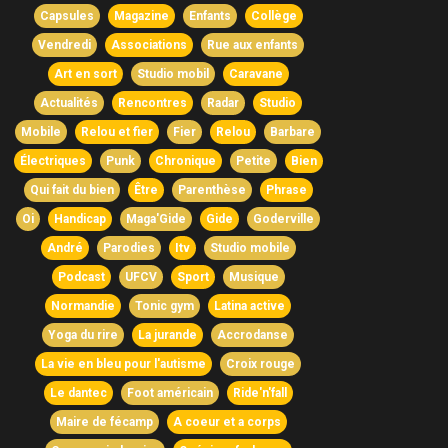
Capsules
Magazine
Enfants
Collège
Vendredi
Associations
Rue aux enfants
Art en sort
Studio mobil
Caravane
Actualités
Rencontres
Radar
Studio
Mobile
Relou et fier
Fier
Relou
Barbare
Électriques
Punk
Chronique
Petite
Bien
Qui fait du bien
Être
Parenthèse
Phrase
Oi
Handicap
Maga'Gide
Gide
Goderville
André
Parodies
Itv
Studio mobile
Podcast
UFCV
Sport
Musique
Normandie
Tonic gym
Latina active
Yoga du rire
La jurande
Accrodanse
La vie en bleu pour l'autisme
Croix rouge
Le dantec
Foot américain
Ride'n'fall
Maire de fécamp
A coeur et a corps