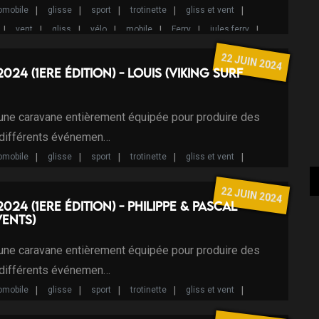
omobile
glisse
sport
trotinette
gliss et vent
vent
gliss
vélo
mobile
Ferry
jules ferry
Studio mobile
Programme d'Intérêt Local
22 JUIN 2024
2024 (1ere édition) - Louis (Viking Surf
 une caravane entièrement équipée pour produire des
 différents événemen…
omobile
glisse
sport
trotinette
gliss et vent
vent
gliss
vélo
mobile
Studio mobile
22 JUIN 2024
2024 (1ere édition) - Philippe & Pascal
vents)
 une caravane entièrement équipée pour produire des
 différents événemen…
omobile
glisse
sport
trotinette
gliss et vent
vent
gliss
vélo
mobile
Studio mobile