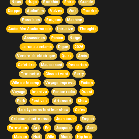
Nous
Hugo
Booshin
Entre
Grande
Dieppe
Audiofilm
Vulves
Vies
Twerko
Possibles
Boujoux
Machine
Audio film Studiomobile
Intrusive
Thoughts
Assassines
Panico
Neige
La rue au enfants
Digue
2026
Vendreids éléctrique
Quizz
Amis
Cafetière
Maupassant
Descartes
Trotinette
Gliss et vent
Ferry
Ville de fécamp
Voyage imprévu
Fiction
Voyage
Imprévu
Fiction radio
Ouest
Park
Festivals
Artensort
Show
Les Lycéens font leur show
Cafés
Création d'entreprise
Jean bouin
Emploi
Formation
Art
En
Jacques
St
Saint
Maison
Nuit
Ville
Blues
Hip hop