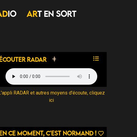
AD
IO
AR
T EN SORT
Écouter Radar
L'appli RADAR et autres moyens d'écoute, cliquez
ici
En ce moment, c'est normand !