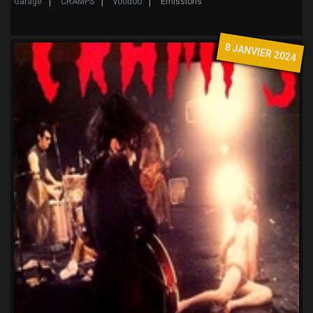
Garage
CRAMPS
voodoo
Emissions
8 JANVIER 2024