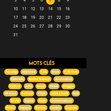
3
4
5
6
7
8
9
10
11
12
13
14
15
16
17
18
19
20
21
22
23
24
25
26
27
28
29
30
31
Mots clés
Fécamp
Interview
Folk
Rock
Folk rock
Eldorado
Bonne humeur
Association
Culture
Actu
Bocal
Débat
Reggae
45 tours
Festival
Vinyls
Stick a bush
Dub
Roots
Sujets
Sujet
Conversations
Petits
Papiers
Parlote
Invités
Capsule