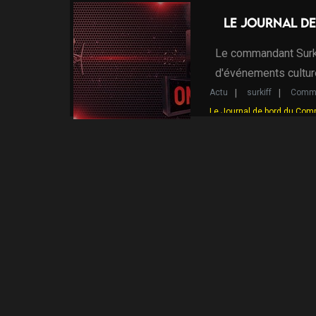
Le Journal d
Le commandant Surki
d'événements cultur
Actu
surkiff
Comma
Le Journal de bord du Com