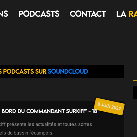
ns
Podcasts
Contact
LA
R
s podcasts sur
Soundcloud
8 JUIN 2022
 bord du commandant Surkiff' - 18
ff présente les actualités et toutes sortes
els du bassin fécampois.