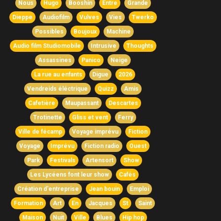
Nous
Hugo
Booshin
Entre
Grande
Dieppe
Audiofilm
Vulves
Vies
Twerko
Possibles
Boujoux
Machine
Audio film Studiomobile
Intrusive
Thoughts
Assassines
Panico
Neige
La rue au enfants
Digue
2026
Vendreids éléctrique
Quizz
Amis
Cafetière
Maupassant
Descartes
Trotinette
Gliss et vent
Ferry
Ville de fécamp
Voyage imprévu
Fiction
Voyage
Imprévu
Fiction radio
Ouest
Park
Festivals
Artensort
Show
Les Lycéens font leur show
Cafés
Création d'entreprise
Jean bouin
Emploi
Formation
Art
En
Jacques
St
Saint
Maison
Nuit
Ville
Blues
Hip hop