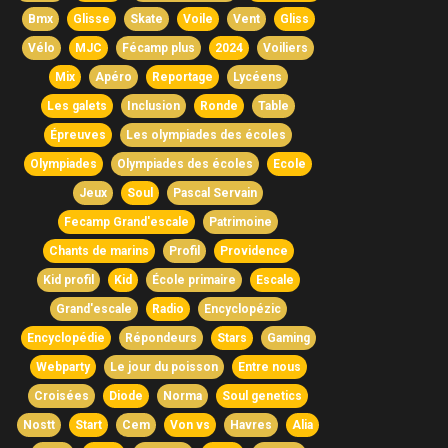
Bmx
Glisse
Skate
Voile
Vent
Gliss
Vélo
MJC
Fécamp plus
2024
Voiliers
Mix
Apéro
Reportage
Lycéens
Les galets
Inclusion
Ronde
Table
Épreuves
Les olympiades des écoles
Olympiades
Olympiades des écoles
Ecole
Jeux
Soul
Pascal Servain
Fecamp Grand'escale
Patrimoine
Chants de marins
Profil
Providence
Kid profil
Kid
École primaire
Escale
Grand'escale
Radio
Encyclopézic
Encyclopédie
Répondeurs
Stars
Gaming
Webparty
Le jour du poisson
Entre nous
Croisées
Diode
Norma
Soul genetics
Nostt
Start
Cem
Von vs
Havres
Alia