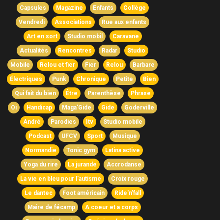
Capsules
Magazine
Enfants
Collège
Vendredi
Associations
Rue aux enfants
Art en sort
Studio mobil
Caravane
Actualités
Rencontres
Radar
Studio
Mobile
Relou et fier
Fier
Relou
Barbare
Électriques
Punk
Chronique
Petite
Bien
Qui fait du bien
Être
Parenthèse
Phrase
Oi
Handicap
Maga'Gide
Gide
Goderville
André
Parodies
Itv
Studio mobile
Podcast
UFCV
Sport
Musique
Normandie
Tonic gym
Latina active
Yoga du rire
La jurande
Accrodanse
La vie en bleu pour l'autisme
Croix rouge
Le dantec
Foot américain
Ride'n'fall
Maire de fécamp
A coeur et a corps