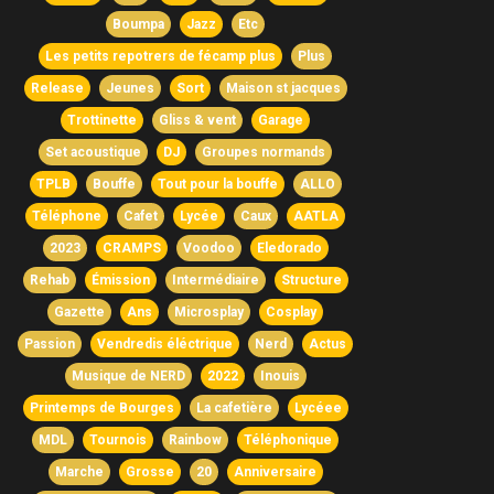
Boumpa
Jazz
Etc
Les petits repotrers de fécamp plus
Plus
Release
Jeunes
Sort
Maison st jacques
Trottinette
Gliss & vent
Garage
Set acoustique
DJ
Groupes normands
TPLB
Bouffe
Tout pour la bouffe
ALLO
Téléphone
Cafet
Lycée
Caux
AATLA
2023
CRAMPS
Voodoo
Eledorado
Rehab
Émission
Intermédiaire
Structure
Gazette
Ans
Microsplay
Cosplay
Passion
Vendredis éléctrique
Nerd
Actus
Musique de NERD
2022
Inouis
Printemps de Bourges
La cafetière
Lycéee
MDL
Tournois
Rainbow
Téléphonique
Marche
Grosse
20
Anniversaire