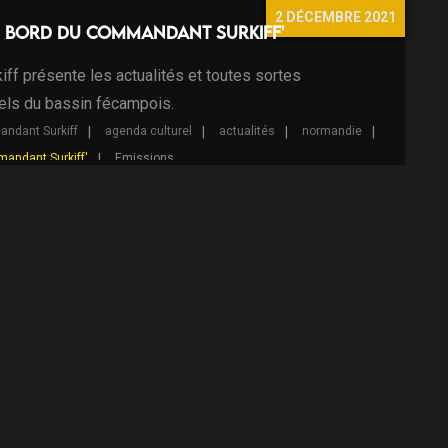
2 DÉCEMBRE 2021
e bord du Commandant Surkiff'
ff présente les actualités et toutes sortes
els du bassin fécampois.
ndant Surkiff
agenda culturel
actualités
normandie
mandant Surkiff'
Emissions