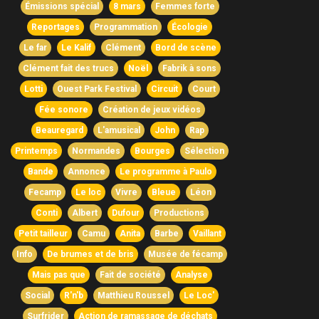
Émissions spécial
8 mars
Femmes forte
Reportages
Programmation
Écologie
Le far
Le Kalif
Clément
Bord de scène
Clément fait des trucs
Noël
Fabrik à sons
Lotti
Ouest Park Festival
Circuit
Court
Fée sonore
Création de jeux vidéos
Beauregard
L'amusical
John
Rap
Printemps
Normandes
Bourges
Sélection
Bande
Annonce
Le programme à Paulo
Fecamp
Le loc
Vivre
Bleue
Léon
Conti
Albert
Dufour
Productions
Petit tailleur
Camu
Anita
Barbe
Vaillant
Info
De brumes et de bris
Musée de fécamp
Mais pas que
Fait de société
Analyse
Social
R'n'b
Matthieu Roussel
Le Loc'
Surfrider
Action de ramassage de déchats