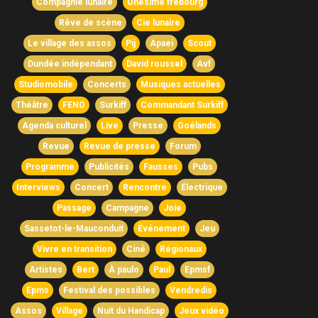
Compagnie lunaire
Onésime frebourg
Rêve de scène
Cie lunaire
Le village des assos
Pij
Apaei
Scout
Dundée indépendant
David roussel
Avf
Studiomobile
Concerts
Musiques actuelles
Théâtre
FENO
Surkiff
Commandant Surkiff
Agenda culturel
Live
Presse
Goélands
Revue
Revue de presse
Forum
Programme
Publicités
Fausses
Pubs
Interviews
Concert
Rencontre
Électrique
Passage
Campagne
Joie
Sassetot-le-Mauconduit
Événement
Jeu
Vivre en transition
Ciné
Régionaux
Artistes
Bert
À paulo
Paul
Epmsf
Epms
Festival des possibles
Vendredis
Assos
Village
Nuit du Handicap
Jeux vidéo