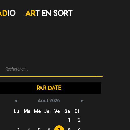
AD
IO
AR
T EN SORT
Par Date
Aout 2026
Lu
Ma
Me
Je
Ve
Sa
Di
1
2