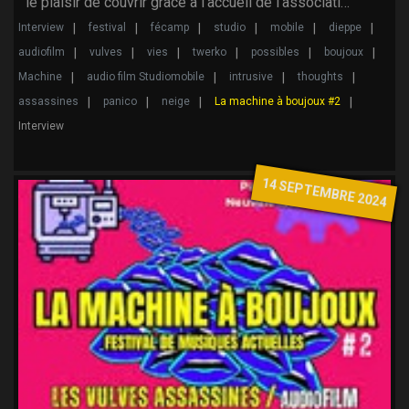
le plaisir de couvrir grâce à l'accueil de l'associati…
Interview
festival
fécamp
studio
mobile
dieppe
audiofilm
vulves
vies
twerko
possibles
boujoux
Machine
audio film Studiomobile
intrusive
thoughts
assassines
panico
neige
La machine à boujoux #2
Interview
14 SEPTEMBRE 2024