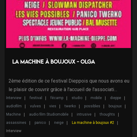
La machine à Boujoux - Olga
2ème édition de ce festival Dieppois que nous avons eu
le plaisir de couvrir grâce à l'accueil de l'associati…
Interview
festival
fécamp
studio
mobile
dieppe
audiofilm
vulves
vies
twerko
possibles
boujoux
Machine
audio film Studiomobile
intrusive
thoughts
assassines
panico
neige
La machine à boujoux #2
Interview