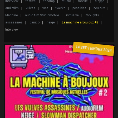
Interview
festival
fécamp
studio
mobile
dieppe
audiofilm
vulves
vies
twerko
possibles
boujoux
Machine
audio film Studiomobile
intrusive
thoughts
assassines
panico
neige
La machine à boujoux #2
Interview
14 SEPTEMBRE 2024