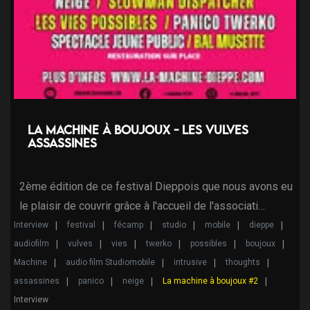
La machine à Boujoux - Les Vulves
Assassines
2ème édition de ce festival Dieppois que nous avons eu
le plaisir de couvrir grâce à l'accueil de l'associati…
Interview
festival
fécamp
studio
mobile
dieppe
audiofilm
vulves
vies
twerko
possibles
boujoux
Machine
audio film Studiomobile
intrusive
thoughts
assassines
panico
neige
La machine à boujoux #2
Interview