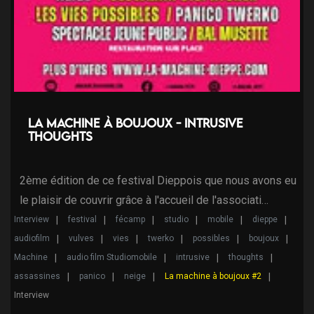
La machine à Boujoux - Intrusive
Thoughts
2ème édition de ce festival Dieppois que nous avons eu
le plaisir de couvrir grâce à l'accueil de l'associati…
Interview
festival
fécamp
studio
mobile
dieppe
audiofilm
vulves
vies
twerko
possibles
boujoux
Machine
audio film Studiomobile
intrusive
thoughts
assassines
panico
neige
La machine à boujoux #2
Interview