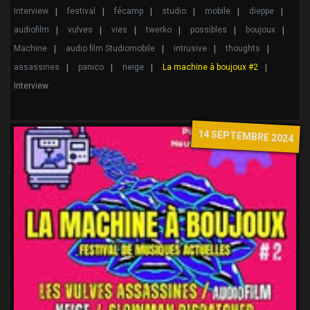
Interview
festival
fécamp
studio
mobile
dieppe
audiofilm
vulves
vies
twerko
possibles
boujoux
Machine
audio film Studiomobile
intrusive
thoughts
assassines
panico
neige
La machine à boujoux #2
Interview
14 SEPTEMBRE 2024