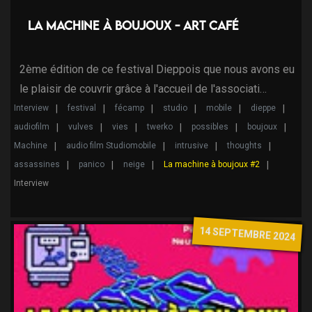
La machine à Boujoux - Art Café
2ème édition de ce festival Dieppois que nous avons eu
le plaisir de couvrir grâce à l'accueil de l'associati…
Interview
festival
fécamp
studio
mobile
dieppe
audiofilm
vulves
vies
twerko
possibles
boujoux
Machine
audio film Studiomobile
intrusive
thoughts
assassines
panico
neige
La machine à boujoux #2
Interview
14 SEPTEMBRE 2024