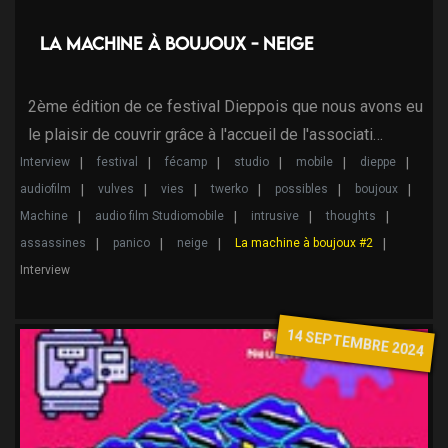
La machine à Boujoux - Neige
2ème édition de ce festival Dieppois que nous avons eu
le plaisir de couvrir grâce à l'accueil de l'associati…
Interview
festival
fécamp
studio
mobile
dieppe
audiofilm
vulves
vies
twerko
possibles
boujoux
Machine
audio film Studiomobile
intrusive
thoughts
assassines
panico
neige
La machine à boujoux #2
Interview
14 SEPTEMBRE 2024