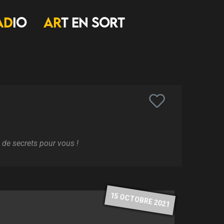
AD
IO
AR
T EN SORT
 de secrets pour vous !
15 OCTOBRE 2021