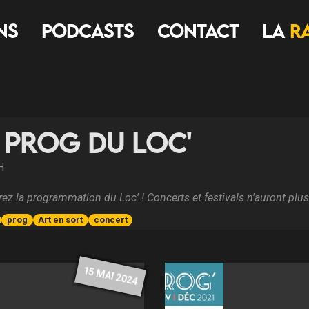
ns
Podcasts
Contact
LA
R
 prog du Loc'
H
ez la programmation du Loc' ! Concerts et festivals n'auront plus
prog
Art en sort
concert
15 MAI 2024