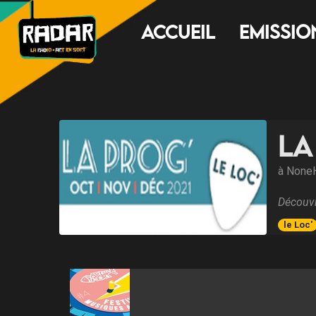
Accueil
Emissio
La
à None
Découvr
le Loc'