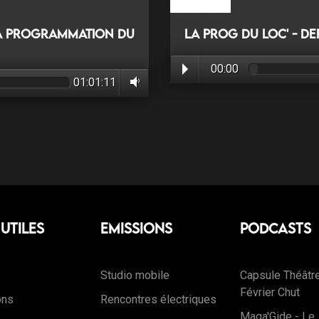
La Programmation du
La prog du Loc' - De
00:00
01:01:11
 Utiles
Emissions
Podcasts
Studio mobile
Capsule Théâtr
Février Chut
ons
Rencontres électriques
Maga'Gide - Le