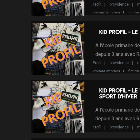
Profil
providence
m
voyage imprévu
fiction
le défi de zeus
Kid Profi
Kid Profil - l
A l'école primaire d
depuis 3 ans avec 
Profil
providence
m
voyage imprévu
fiction
Programme d'Intérêt Local
Kid Profil - l
Sport d'hiver
A l'école primaire d
depuis 3 ans avec 
Profil
providence
m
voyage imprévu
fiction