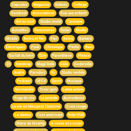
Capsules
Magazine
Enfants
Collège
Vendredi
Associations
Rue aux enfants
Art en sort
Studio mobil
Caravane
Actualités
Rencontres
Radar
Studio
Mobile
Relou et fier
Fier
Relou
Barbare
Électriques
Punk
Chronique
Petite
Bien
Qui fait du bien
Être
Parenthèse
Phrase
Oi
Handicap
Maga'Gide
Gide
Goderville
André
Parodies
Itv
Studio mobile
Podcast
UFCV
Sport
Musique
Normandie
Tonic gym
Latina active
Yoga du rire
La jurande
Accrodanse
La vie en bleu pour l'autisme
Croix rouge
Le dantec
Foot américain
Ride'n'fall
Maire de fécamp
A coeur et a corps