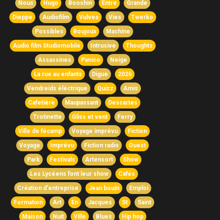
Nous
Hugo
Booshin
Entre
Grande
Dieppe
Audiofilm
Vulves
Vies
Twerko
Possibles
Boujoux
Machine
Audio film Studiomobile
Intrusive
Thoughts
Assassines
Panico
Neige
La rue au enfants
Digue
2026
Vendreids éléctrique
Quizz
Amis
Cafetière
Maupassant
Descartes
Trotinette
Gliss et vent
Ferry
Ville de fécamp
Voyage imprévu
Fiction
Voyage
Imprévu
Fiction radio
Ouest
Park
Festivals
Artensort
Show
Les Lycéens font leur show
Cafés
Création d'entreprise
Jean bouin
Emploi
Formation
Art
En
Jacques
St
Saint
Maison
Nuit
Ville
Blues
Hip hop