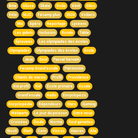
Bmx
Glisse
Skate
Voile
Vent
Gliss
Vélo
MJC
Fécamp plus
2024
Voiliers
Mix
Apéro
Reportage
Lycéens
Les galets
Inclusion
Ronde
Table
Épreuves
Les olympiades des écoles
Olympiades
Olympiades des écoles
Ecole
Jeux
Soul
Pascal Servain
Fecamp Grand'escale
Patrimoine
Chants de marins
Profil
Providence
Kid profil
Kid
École primaire
Escale
Grand'escale
Radio
Encyclopézic
Encyclopédie
Répondeurs
Stars
Gaming
Webparty
Le jour du poisson
Entre nous
Croisées
Diode
Norma
Soul genetics
Nostt
Start
Cem
Von vs
Havres
Alia