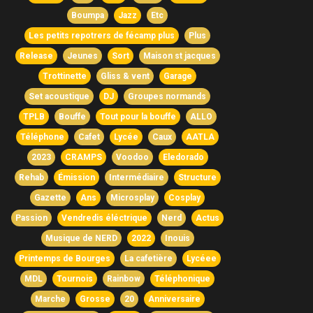
Boumpa
Jazz
Etc
Les petits repotrers de fécamp plus
Plus
Release
Jeunes
Sort
Maison st jacques
Trottinette
Gliss & vent
Garage
Set acoustique
DJ
Groupes normands
TPLB
Bouffe
Tout pour la bouffe
ALLO
Téléphone
Cafet
Lycée
Caux
AATLA
2023
CRAMPS
Voodoo
Eledorado
Rehab
Émission
Intermédiaire
Structure
Gazette
Ans
Microsplay
Cosplay
Passion
Vendredis éléctrique
Nerd
Actus
Musique de NERD
2022
Inouis
Printemps de Bourges
La cafetière
Lycéee
MDL
Tournois
Rainbow
Téléphonique
Marche
Grosse
20
Anniversaire