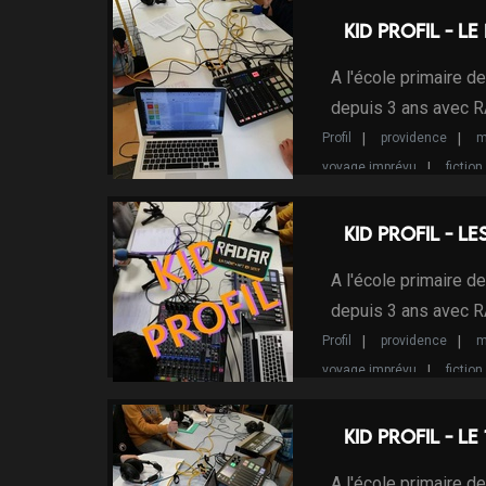
Programme d'Intérêt Local
Kid Profil - le
A l'école primaire d
depuis 3 ans avec 
Profil
providence
m
voyage imprévu
fiction
Kid Profil - Le
A l'école primaire d
depuis 3 ans avec 
Profil
providence
m
voyage imprévu
fiction
Kid Profil - le
A l'école primaire d