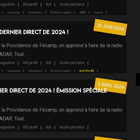
agazine
Kid profil
Kid
école primaire
voyage
imprévu
fiction radio
défi
zeus
l
Programme d'Intérêt Local
25 JUIN 2024
e dernier direct de 2024 !
e la Providence de Fécamp, on apprend à faire de la radio
RADAR. Tout…
agazine
Kid profil
Kid
école primaire
voyage
imprévu
fiction radio
Kid Profil
2 AVRIL 2024
e 1er direct de 2024 ! Émission spéciale
e la Providence de Fécamp, on apprend à faire de la radio
RADAR. Tout…
agazine
Kid profil
Kid
école primaire
voyage
imprévu
fiction radio
Kid Profil