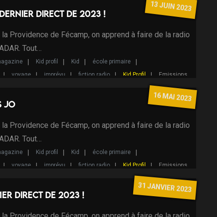
13 JUIN 2023
 dernier direct de 2023 !
e la Providence de Fécamp, on apprend à faire de la radio
RADAR. Tout…
agazine
Kid profil
Kid
école primaire
voyage
imprévu
fiction radio
Kid Profil
Emissions
16 MAI 2023
s JO
e la Providence de Fécamp, on apprend à faire de la radio
RADAR. Tout…
agazine
Kid profil
Kid
école primaire
voyage
imprévu
fiction radio
Kid Profil
Emissions
31 JANVIER 2023
 1er direct de 2023 !
e la Providence de Fécamp, on apprend à faire de la radio