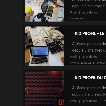
depuis 3 ans avec 
Profil
providence
m
Emissions
Kid Profil - L
A l'école primaire d
depuis 3 ans avec 
Profil
providence
m
voyage imprévu
fiction
Kid Profil du 
A l'école primaire d
depuis 3 ans avec 
Profil
providence
m