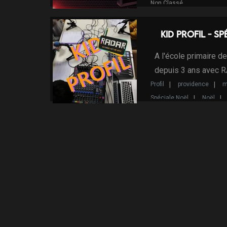
Non Classé
Kid profil - S
A l'école primaire d
depuis 3 ans avec 
Profil
providence
m
Spéciale Noël
Noël