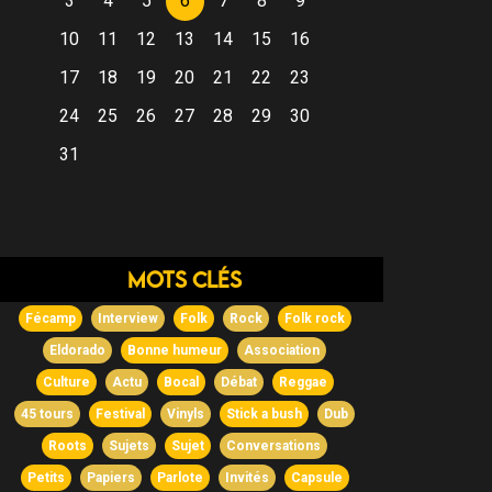
3
4
5
6
7
8
9
10
11
12
13
14
15
16
17
18
19
20
21
22
23
24
25
26
27
28
29
30
31
Mots clés
Fécamp
Interview
Folk
Rock
Folk rock
Eldorado
Bonne humeur
Association
Culture
Actu
Bocal
Débat
Reggae
45 tours
Festival
Vinyls
Stick a bush
Dub
Roots
Sujets
Sujet
Conversations
Petits
Papiers
Parlote
Invités
Capsule