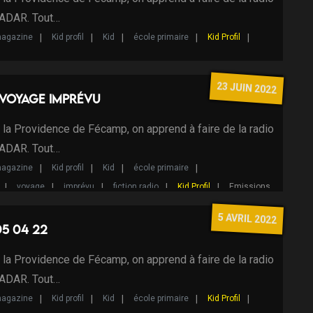
RADAR. Tout…
agazine
Kid profil
Kid
école primaire
Kid Profil
23 JUIN 2022
e voyage imprévu
e la Providence de Fécamp, on apprend à faire de la radio
RADAR. Tout…
agazine
Kid profil
Kid
école primaire
voyage
imprévu
fiction radio
Kid Profil
Emissions
5 AVRIL 2022
05 04 22
e la Providence de Fécamp, on apprend à faire de la radio
RADAR. Tout…
agazine
Kid profil
Kid
école primaire
Kid Profil