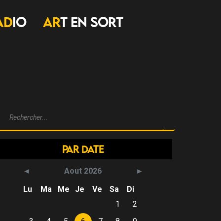
AD
IO
AR
T EN SORT
Par Date
Aout 2026
Lu
Ma
Me
Je
Ve
Sa
Di
1
2