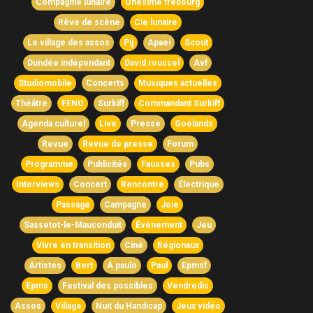
Compagnie lunaire
Onésime frebourg
Rêve de scène
Cie lunaire
Le village des assos
Pij
Apaei
Scout
Dundée indépendant
David roussel
Avf
Studiomobile
Concerts
Musiques actuelles
Théâtre
FENO
Surkiff
Commandant Surkiff
Agenda culturel
Live
Presse
Goélands
Revue
Revue de presse
Forum
Programme
Publicités
Fausses
Pubs
Interviews
Concert
Rencontre
Électrique
Passage
Campagne
Joie
Sassetot-le-Mauconduit
Événement
Jeu
Vivre en transition
Ciné
Régionaux
Artistes
Bert
À paulo
Paul
Epmsf
Epms
Festival des possibles
Vendredis
Assos
Village
Nuit du Handicap
Jeux vidéo