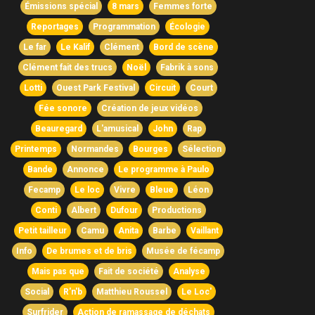
Émissions spécial
8 mars
Femmes forte
Reportages
Programmation
Écologie
Le far
Le Kalif
Clément
Bord de scène
Clément fait des trucs
Noël
Fabrik à sons
Lotti
Ouest Park Festival
Circuit
Court
Fée sonore
Création de jeux vidéos
Beauregard
L'amusical
John
Rap
Printemps
Normandes
Bourges
Sélection
Bande
Annonce
Le programme à Paulo
Fecamp
Le loc
Vivre
Bleue
Léon
Conti
Albert
Dufour
Productions
Petit tailleur
Camu
Anita
Barbe
Vaillant
Info
De brumes et de bris
Musée de fécamp
Mais pas que
Fait de société
Analyse
Social
R'n'b
Matthieu Roussel
Le Loc'
Surfrider
Action de ramassage de déchats