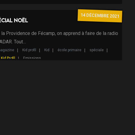
14 DÉCEMBRE 2021
pécial Noël
e la Providence de Fécamp, on apprend à faire de la radio
RADAR. Tout…
agazine
Kid profil
Kid
école primaire
spéciale
Kid Profil
Emissions