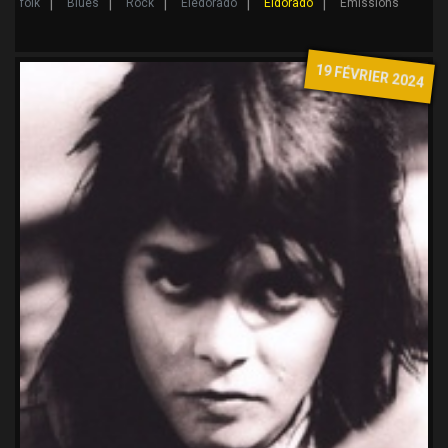
folk
Blues
Rock
Eledorado
Eldorado
Emissions
19 FÉVRIER 2024