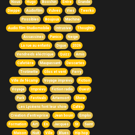
Nous
Hugo
Booshin
Entre
Grande
Dieppe
Audiofilm
Vulves
Vies
Twerko
Possibles
Boujoux
Machine
Audio film Studiomobile
Intrusive
Thoughts
Assassines
Panico
Neige
La rue au enfants
Digue
2026
Vendreids éléctrique
Quizz
Amis
Cafetière
Maupassant
Descartes
Trotinette
Gliss et vent
Ferry
Ville de fécamp
Voyage imprévu
Fiction
Voyage
Imprévu
Fiction radio
Ouest
Park
Festivals
Artensort
Show
Les Lycéens font leur show
Cafés
Création d'entreprise
Jean bouin
Emploi
Formation
Art
En
Jacques
St
Saint
Maison
Nuit
Ville
Blues
Hip hop