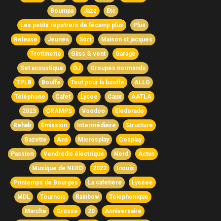
Boumpa
Jazz
Etc
Les petits repotrers de fécamp plus
Plus
Release
Jeunes
Sort
Maison st jacques
Trottinette
Gliss & vent
Garage
Set acoustique
DJ
Groupes normands
TPLB
Bouffe
Tout pour la bouffe
ALLO
Téléphone
Cafet
Lycée
Caux
AATLA
2023
CRAMPS
Voodoo
Eledorado
Rehab
Émission
Intermédiaire
Structure
Gazette
Ans
Microsplay
Cosplay
Passion
Vendredis éléctrique
Nerd
Actus
Musique de NERD
2022
Inouis
Printemps de Bourges
La cafetière
Lycéee
MDL
Tournois
Rainbow
Téléphonique
Marche
Grosse
20
Anniversaire