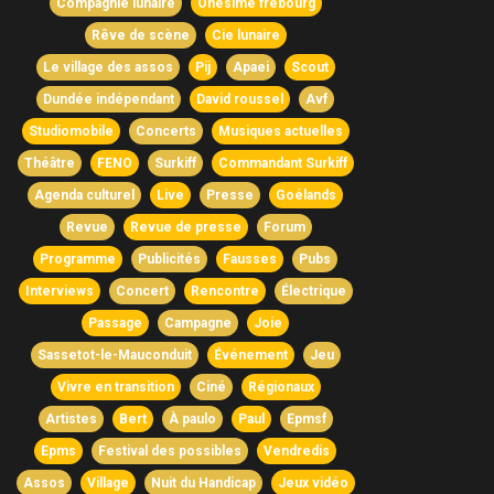
Compagnie lunaire
Onésime frebourg
Rêve de scène
Cie lunaire
Le village des assos
Pij
Apaei
Scout
Dundée indépendant
David roussel
Avf
Studiomobile
Concerts
Musiques actuelles
Théâtre
FENO
Surkiff
Commandant Surkiff
Agenda culturel
Live
Presse
Goélands
Revue
Revue de presse
Forum
Programme
Publicités
Fausses
Pubs
Interviews
Concert
Rencontre
Électrique
Passage
Campagne
Joie
Sassetot-le-Mauconduit
Événement
Jeu
Vivre en transition
Ciné
Régionaux
Artistes
Bert
À paulo
Paul
Epmsf
Epms
Festival des possibles
Vendredis
Assos
Village
Nuit du Handicap
Jeux vidéo