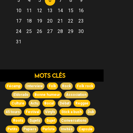
3
4
5
6
7
8
9
10
11
12
13
14
15
16
17
18
19
20
21
22
23
24
25
26
27
28
29
30
31
Mots clés
Fécamp
Interview
Folk
Rock
Folk rock
Eldorado
Bonne humeur
Association
Culture
Actu
Bocal
Débat
Reggae
45 tours
Festival
Vinyls
Stick a bush
Dub
Roots
Sujets
Sujet
Conversations
Petits
Papiers
Parlote
Invités
Capsule