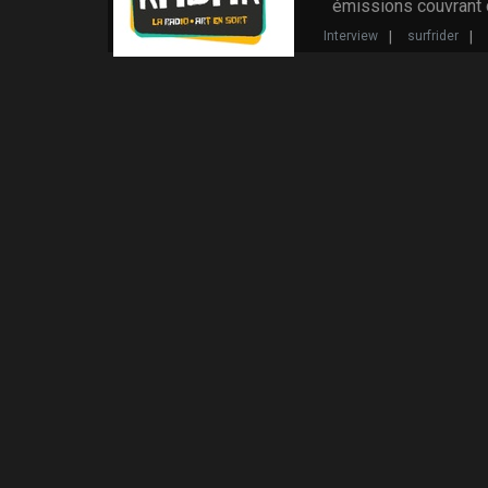
émissions couvrant
Interview
surfrider
Studio mobile
Intervie