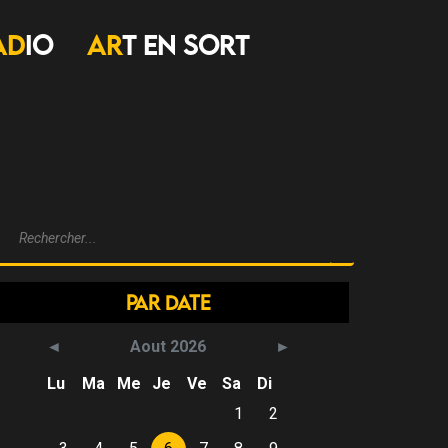
AD
IO
AR
T EN SORT
Par Date
Aout 2026
Lu
Ma
Me
Je
Ve
Sa
Di
1
2