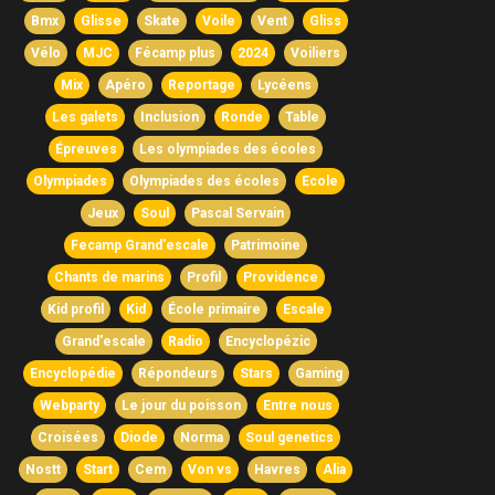
Bmx
Glisse
Skate
Voile
Vent
Gliss
Vélo
MJC
Fécamp plus
2024
Voiliers
Mix
Apéro
Reportage
Lycéens
Les galets
Inclusion
Ronde
Table
Épreuves
Les olympiades des écoles
Olympiades
Olympiades des écoles
Ecole
Jeux
Soul
Pascal Servain
Fecamp Grand'escale
Patrimoine
Chants de marins
Profil
Providence
Kid profil
Kid
École primaire
Escale
Grand'escale
Radio
Encyclopézic
Encyclopédie
Répondeurs
Stars
Gaming
Webparty
Le jour du poisson
Entre nous
Croisées
Diode
Norma
Soul genetics
Nostt
Start
Cem
Von vs
Havres
Alia