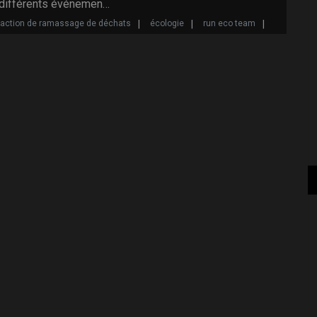
 différents événemen…
action de ramassage de déchats
écologie
run eco team
w