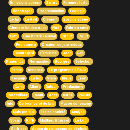
Émissions spécial
8 mars
Femmes forte
Reportages
Programmation
Écologie
Le far
Le Kalif
Clément
Bord de scène
Clément fait des trucs
Noël
Fabrik à sons
Lotti
Ouest Park Festival
Circuit
Court
Fée sonore
Création de jeux vidéos
Beauregard
L'amusical
John
Rap
Printemps
Normandes
Bourges
Sélection
Bande
Annonce
Le programme à Paulo
Fecamp
Le loc
Vivre
Bleue
Léon
Conti
Albert
Dufour
Productions
Petit tailleur
Camu
Anita
Barbe
Vaillant
Info
De brumes et de bris
Musée de fécamp
Mais pas que
Fait de société
Analyse
Social
R'n'b
Matthieu Roussel
Le Loc'
Surfrider
Action de ramassage de déchats