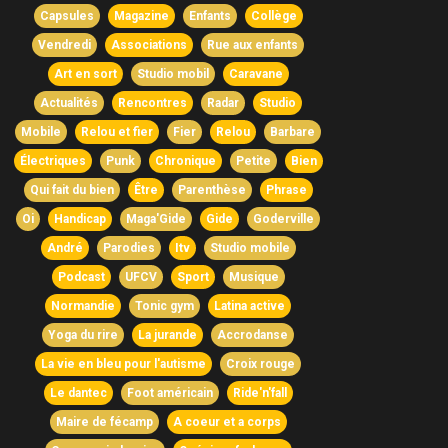
Capsules
Magazine
Enfants
Collège
Vendredi
Associations
Rue aux enfants
Art en sort
Studio mobil
Caravane
Actualités
Rencontres
Radar
Studio
Mobile
Relou et fier
Fier
Relou
Barbare
Électriques
Punk
Chronique
Petite
Bien
Qui fait du bien
Être
Parenthèse
Phrase
Oi
Handicap
Maga'Gide
Gide
Goderville
André
Parodies
Itv
Studio mobile
Podcast
UFCV
Sport
Musique
Normandie
Tonic gym
Latina active
Yoga du rire
La jurande
Accrodanse
La vie en bleu pour l'autisme
Croix rouge
Le dantec
Foot américain
Ride'n'fall
Maire de fécamp
A coeur et a corps