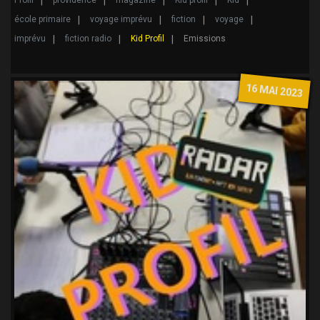
Profil
providence
magazine
Kid profil
Kid
école primaire
voyage imprévu
fiction
voyage
imprévu
fiction radio
Kid Profil
Emissions
16 MAI 2023