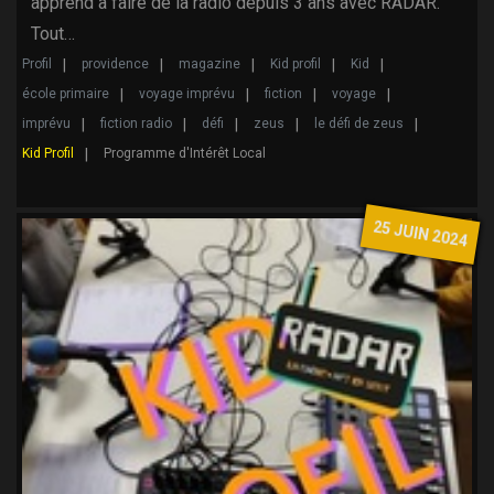
apprend à faire de la radio depuis 3 ans avec RADAR.
Tout…
Profil
providence
magazine
Kid profil
Kid
école primaire
voyage imprévu
fiction
voyage
imprévu
fiction radio
défi
zeus
le défi de zeus
Kid Profil
Programme d'Intérêt Local
25 JUIN 2024