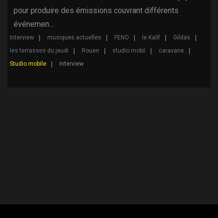
pour produire des émissions couvrant différents
événemen…
Interview
musiques actuelles
FENO
le Kalif
Gildas
les terrasses du jeudi
Rouen
studio mobil
caravane
Studio mobile
Interview