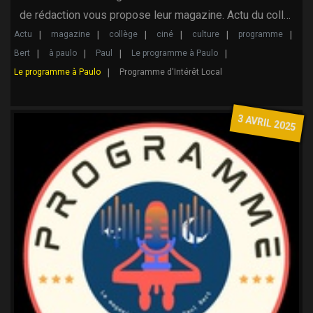
de rédaction vous propose leur magazine. Actu du coll…
Actu
magazine
collège
ciné
culture
programme
Bert
à paulo
Paul
Le programme à Paulo
Le programme à Paulo
Programme d'Intérêt Local
3 AVRIL 2025