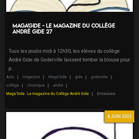
Maga'Gide - Le magazine du Collège
André Gide 27
Tous les jeudis midi à 12h30, les élèves du collège
André Gide de Goderville laissent tomber la blouse pour
p…
Actu
magazine
Maga'Gide
gide
goderville
collège
chronique
andré
Maga'Gide - Le magazine du Collège André Gide
Emissions
8 JUIN 2023