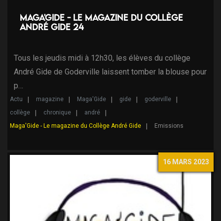
Maga'Gide - Le magazine du Collège
André Gide 24
Tous les jeudis midi à 12h30, les élèves du collège
André Gide de Goderville laissent tomber la blouse pour
p…
Actu
magazine
Maga'Gide
gide
goderville
collège
chronique
andré
Maga'Gide - Le magazine du Collège André Gide
Emissions
16 MARS 2023