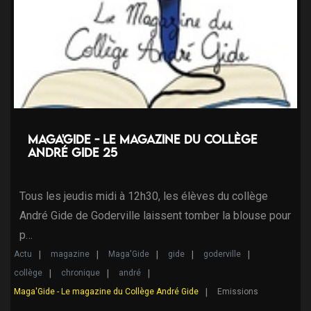
Maga'Gide - Le magazine du collège
André Gide 25
Tous les jeudis midi à 12h30, les élèves du collège
André Gide de Goderville laissent tomber la blouse pour
p…
Actu
magazine
Maga'Gide
gide
goderville
collège
chronique
andré
Maga'Gide - Le magazine du Collège André Gide
Emissions