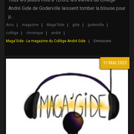
André Gide de Goderville laissent tomber la blouse pour
p…
Actu
magazine
Maga'Gide
gide
goderville
collège
chronique
andré
Maga'Gide - Le magazine du Collège André Gide
Emissions
11 MAI 2023