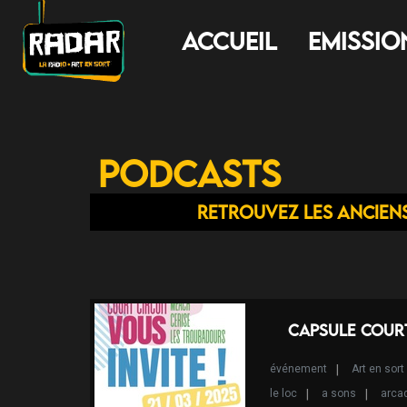
Accueil
Emissio
Podcasts
Retrouvez les ancien
Capsule Court
événement
Art en sort
le loc
a sons
arca