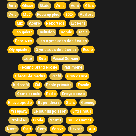
Bmx
Glisse
Skate
Voile
Vent
Gliss
Vélo
MJC
Fécamp plus
2024
Voiliers
Mix
Apéro
Reportage
Lycéens
Les galets
Inclusion
Ronde
Table
Épreuves
Les olympiades des écoles
Olympiades
Olympiades des écoles
Ecole
Jeux
Soul
Pascal Servain
Fecamp Grand'escale
Patrimoine
Chants de marins
Profil
Providence
Kid profil
Kid
École primaire
Escale
Grand'escale
Radio
Encyclopézic
Encyclopédie
Répondeurs
Stars
Gaming
Webparty
Le jour du poisson
Entre nous
Croisées
Diode
Norma
Soul genetics
Nostt
Start
Cem
Von vs
Havres
Alia