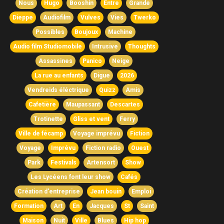
Nous
Hugo
Booshin
Entre
Grande
Dieppe
Audiofilm
Vulves
Vies
Twerko
Possibles
Boujoux
Machine
Audio film Studiomobile
Intrusive
Thoughts
Assassines
Panico
Neige
La rue au enfants
Digue
2026
Vendreids éléctrique
Quizz
Amis
Cafetière
Maupassant
Descartes
Trotinette
Gliss et vent
Ferry
Ville de fécamp
Voyage imprévu
Fiction
Voyage
Imprévu
Fiction radio
Ouest
Park
Festivals
Artensort
Show
Les Lycéens font leur show
Cafés
Création d'entreprise
Jean bouin
Emploi
Formation
Art
En
Jacques
St
Saint
Maison
Nuit
Ville
Blues
Hip hop