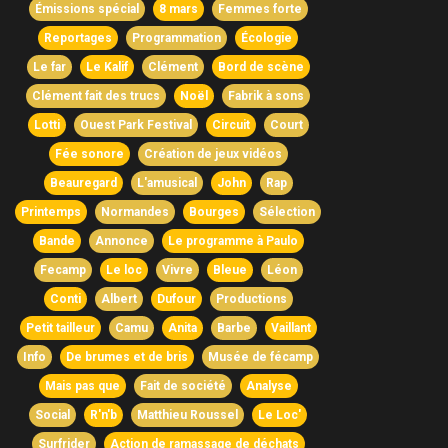
Émissions spécial
8 mars
Femmes forte
Reportages
Programmation
Écologie
Le far
Le Kalif
Clément
Bord de scène
Clément fait des trucs
Noël
Fabrik à sons
Lotti
Ouest Park Festival
Circuit
Court
Fée sonore
Création de jeux vidéos
Beauregard
L'amusical
John
Rap
Printemps
Normandes
Bourges
Sélection
Bande
Annonce
Le programme à Paulo
Fecamp
Le loc
Vivre
Bleue
Léon
Conti
Albert
Dufour
Productions
Petit tailleur
Camu
Anita
Barbe
Vaillant
Info
De brumes et de bris
Musée de fécamp
Mais pas que
Fait de société
Analyse
Social
R'n'b
Matthieu Roussel
Le Loc'
Surfrider
Action de ramassage de déchats