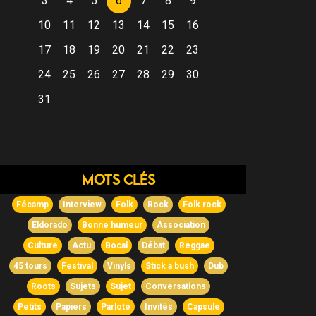
3
4
5
6
7
8
9
10
11
12
13
14
15
16
17
18
19
20
21
22
23
24
25
26
27
28
29
30
31
Mots clés
Fécamp
Interview
Folk
Rock
Folk rock
Eldorado
Bonne humeur
Association
Culture
Actu
Bocal
Débat
Reggae
45 tours
Festival
Vinyls
Stick a bush
Dub
Roots
Sujets
Sujet
Conversations
Petits
Papiers
Parlote
Invités
Capsule