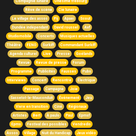
Compagnie lunaire
Onésime frebourg
Rêve de scène
Cie lunaire
Le village des assos
Pij
Apaei
Scout
Dundée indépendant
David roussel
Avf
Studiomobile
Concerts
Musiques actuelles
Théâtre
FENO
Surkiff
Commandant Surkiff
Agenda culturel
Live
Presse
Goélands
Revue
Revue de presse
Forum
Programme
Publicités
Fausses
Pubs
Interviews
Concert
Rencontre
Électrique
Passage
Campagne
Joie
Sassetot-le-Mauconduit
Événement
Jeu
Vivre en transition
Ciné
Régionaux
Artistes
Bert
À paulo
Paul
Epmsf
Epms
Festival des possibles
Vendredis
Assos
Village
Nuit du Handicap
Jeux vidéo