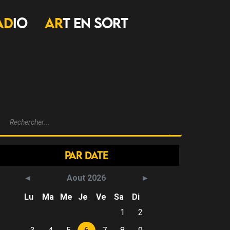
AD
IO
AR
T EN SORT
Par Date
Aout 2026
Lu
Ma
Me
Je
Ve
Sa
Di
1
2