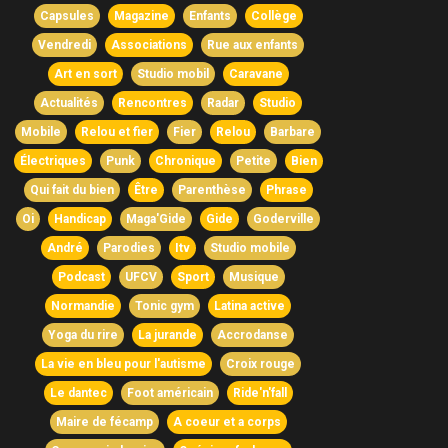
Capsules
Magazine
Enfants
Collège
Vendredi
Associations
Rue aux enfants
Art en sort
Studio mobil
Caravane
Actualités
Rencontres
Radar
Studio
Mobile
Relou et fier
Fier
Relou
Barbare
Électriques
Punk
Chronique
Petite
Bien
Qui fait du bien
Être
Parenthèse
Phrase
Oi
Handicap
Maga'Gide
Gide
Goderville
André
Parodies
Itv
Studio mobile
Podcast
UFCV
Sport
Musique
Normandie
Tonic gym
Latina active
Yoga du rire
La jurande
Accrodanse
La vie en bleu pour l'autisme
Croix rouge
Le dantec
Foot américain
Ride'n'fall
Maire de fécamp
A coeur et a corps