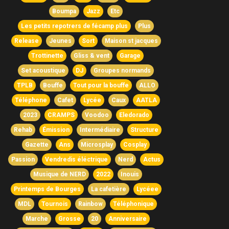
Boumpa
Jazz
Etc
Les petits repotrers de fécamp plus
Plus
Release
Jeunes
Sort
Maison st jacques
Trottinette
Gliss & vent
Garage
Set acoustique
DJ
Groupes normands
TPLB
Bouffe
Tout pour la bouffe
ALLO
Téléphone
Cafet
Lycée
Caux
AATLA
2023
CRAMPS
Voodoo
Eledorado
Rehab
Émission
Intermédiaire
Structure
Gazette
Ans
Microsplay
Cosplay
Passion
Vendredis éléctrique
Nerd
Actus
Musique de NERD
2022
Inouis
Printemps de Bourges
La cafetière
Lycéee
MDL
Tournois
Rainbow
Téléphonique
Marche
Grosse
20
Anniversaire