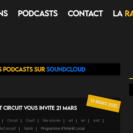
ns
Podcasts
Contact
LA
R
s podcasts sur
Soundcloud
13 MARS 2025
 circuit vous invite 21 Mars
Circuit
Court
fée sonore
art
en
sort
deConcert
fabrik
Programme d'Intérêt Local