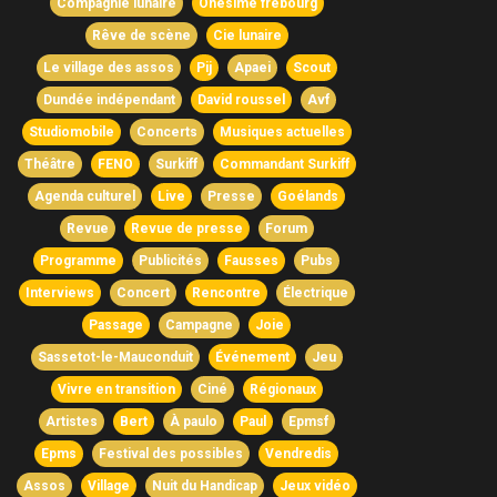
Compagnie lunaire
Onésime frebourg
Rêve de scène
Cie lunaire
Le village des assos
Pij
Apaei
Scout
Dundée indépendant
David roussel
Avf
Studiomobile
Concerts
Musiques actuelles
Théâtre
FENO
Surkiff
Commandant Surkiff
Agenda culturel
Live
Presse
Goélands
Revue
Revue de presse
Forum
Programme
Publicités
Fausses
Pubs
Interviews
Concert
Rencontre
Électrique
Passage
Campagne
Joie
Sassetot-le-Mauconduit
Événement
Jeu
Vivre en transition
Ciné
Régionaux
Artistes
Bert
À paulo
Paul
Epmsf
Epms
Festival des possibles
Vendredis
Assos
Village
Nuit du Handicap
Jeux vidéo