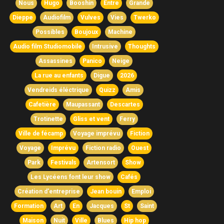
Nous
Hugo
Booshin
Entre
Grande
Dieppe
Audiofilm
Vulves
Vies
Twerko
Possibles
Boujoux
Machine
Audio film Studiomobile
Intrusive
Thoughts
Assassines
Panico
Neige
La rue au enfants
Digue
2026
Vendreids éléctrique
Quizz
Amis
Cafetière
Maupassant
Descartes
Trotinette
Gliss et vent
Ferry
Ville de fécamp
Voyage imprévu
Fiction
Voyage
Imprévu
Fiction radio
Ouest
Park
Festivals
Artensort
Show
Les Lycéens font leur show
Cafés
Création d'entreprise
Jean bouin
Emploi
Formation
Art
En
Jacques
St
Saint
Maison
Nuit
Ville
Blues
Hip hop