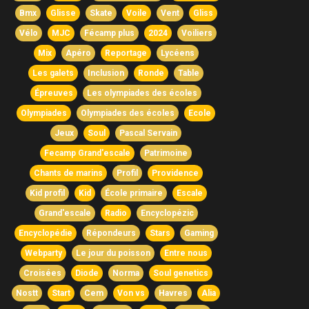
Bmx
Glisse
Skate
Voile
Vent
Gliss
Vélo
MJC
Fécamp plus
2024
Voiliers
Mix
Apéro
Reportage
Lycéens
Les galets
Inclusion
Ronde
Table
Épreuves
Les olympiades des écoles
Olympiades
Olympiades des écoles
Ecole
Jeux
Soul
Pascal Servain
Fecamp Grand'escale
Patrimoine
Chants de marins
Profil
Providence
Kid profil
Kid
École primaire
Escale
Grand'escale
Radio
Encyclopézic
Encyclopédie
Répondeurs
Stars
Gaming
Webparty
Le jour du poisson
Entre nous
Croisées
Diode
Norma
Soul genetics
Nostt
Start
Cem
Von vs
Havres
Alia