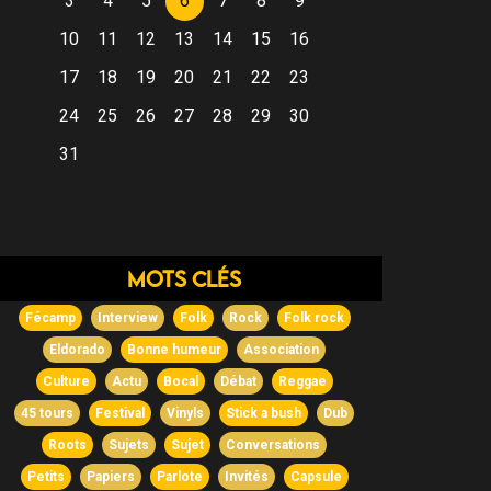
3
4
5
6
7
8
9
10
11
12
13
14
15
16
17
18
19
20
21
22
23
24
25
26
27
28
29
30
31
Mots clés
Fécamp
Interview
Folk
Rock
Folk rock
Eldorado
Bonne humeur
Association
Culture
Actu
Bocal
Débat
Reggae
45 tours
Festival
Vinyls
Stick a bush
Dub
Roots
Sujets
Sujet
Conversations
Petits
Papiers
Parlote
Invités
Capsule