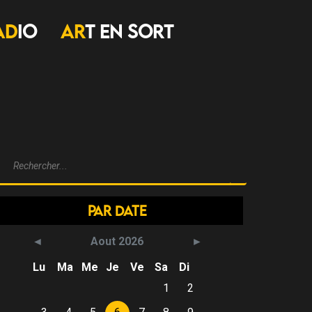
AD
IO
AR
T EN SORT
Par Date
Aout 2026
Lu
Ma
Me
Je
Ve
Sa
Di
1
2