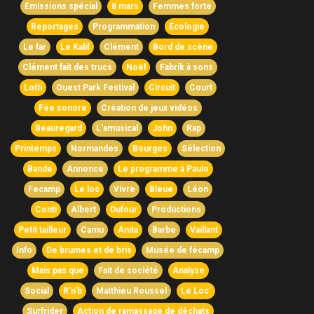
Émissions spécial
8 mars
Femmes forte
Reportages
Programmation
Écologie
Le far
Le Kalif
Clément
Bord de scène
Clément fait des trucs
Noël
Fabrik à sons
Lotti
Ouest Park Festival
Circuit
Court
Fée sonore
Création de jeux vidéos
Beauregard
L'amusical
John
Rap
Printemps
Normandes
Bourges
Sélection
Bande
Annonce
Le programme à Paulo
Fecamp
Le loc
Vivre
Bleue
Léon
Conti
Albert
Dufour
Productions
Petit tailleur
Camu
Anita
Barbe
Vaillant
Info
De brumes et de bris
Musée de fécamp
Mais pas que
Fait de société
Analyse
Social
R'n'b
Matthieu Roussel
Le Loc'
Surfrider
Action de ramassage de déchats