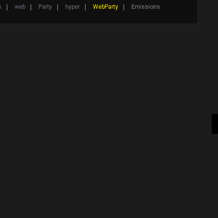
s
web
Party
hyper
WebParty
Emissions