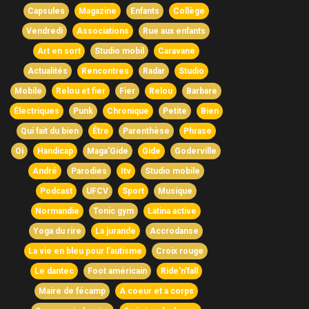
Capsules
Magazine
Enfants
Collège
Vendredi
Associations
Rue aux enfants
Art en sort
Studio mobil
Caravane
Actualités
Rencontres
Radar
Studio
Mobile
Relou et fier
Fier
Relou
Barbare
Électriques
Punk
Chronique
Petite
Bien
Qui fait du bien
Être
Parenthèse
Phrase
Oi
Handicap
Maga'Gide
Gide
Goderville
André
Parodies
Itv
Studio mobile
Podcast
UFCV
Sport
Musique
Normandie
Tonic gym
Latina active
Yoga du rire
La jurande
Accrodanse
La vie en bleu pour l'autisme
Croix rouge
Le dantec
Foot américain
Ride'n'fall
Maire de fécamp
A coeur et a corps