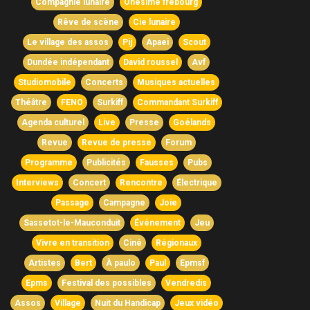
Compagnie lunaire
Onésime frebourg
Rêve de scène
Cie lunaire
Le village des assos
Pij
Apaei
Scout
Dundée indépendant
David roussel
Avf
Studiomobile
Concerts
Musiques actuelles
Théâtre
FENO
Surkiff
Commandant Surkiff
Agenda culturel
Live
Presse
Goélands
Revue
Revue de presse
Forum
Programme
Publicités
Fausses
Pubs
Interviews
Concert
Rencontre
Électrique
Passage
Campagne
Joie
Sassetot-le-Mauconduit
Événement
Jeu
Vivre en transition
Ciné
Régionaux
Artistes
Bert
À paulo
Paul
Epmsf
Epms
Festival des possibles
Vendredis
Assos
Village
Nuit du Handicap
Jeux vidéo