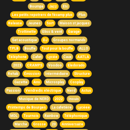
Boumpa
Jazz
Etc
Les petits repotrers de fécamp plus
Plus
Release
Jeunes
Sort
Maison st jacques
Trottinette
Gliss & vent
Garage
Set acoustique
DJ
Groupes normands
TPLB
Bouffe
Tout pour la bouffe
ALLO
Téléphone
Cafet
Lycée
Caux
AATLA
2023
CRAMPS
Voodoo
Eledorado
Rehab
Émission
Intermédiaire
Structure
Gazette
Ans
Microsplay
Cosplay
Passion
Vendredis éléctrique
Nerd
Actus
Musique de NERD
2022
Inouis
Printemps de Bourges
La cafetière
Lycéee
MDL
Tournois
Rainbow
Téléphonique
Marche
Grosse
20
Anniversaire