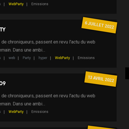
s
WebParty
Emissions
6 JUILLET 2022
ty
 de chroniqueurs, passent en revu l'actu du web
demain. Dans une ambi…
s
web
Party
hyper
WebParty
Emissions
13 AVRIL 2022
 09
 de chroniqueurs, passent en revu l'actu du web
demain. Dans une ambi…
s
WebParty
Emissions