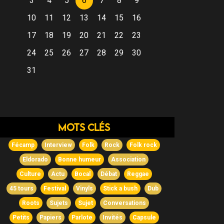
3
4
5
6
7
8
9
10
11
12
13
14
15
16
17
18
19
20
21
22
23
24
25
26
27
28
29
30
31
Mots clés
Fécamp
Interview
Folk
Rock
Folk rock
Eldorado
Bonne humeur
Association
Culture
Actu
Bocal
Débat
Reggae
45 tours
Festival
Vinyls
Stick a bush
Dub
Roots
Sujets
Sujet
Conversations
Petits
Papiers
Parlote
Invités
Capsule