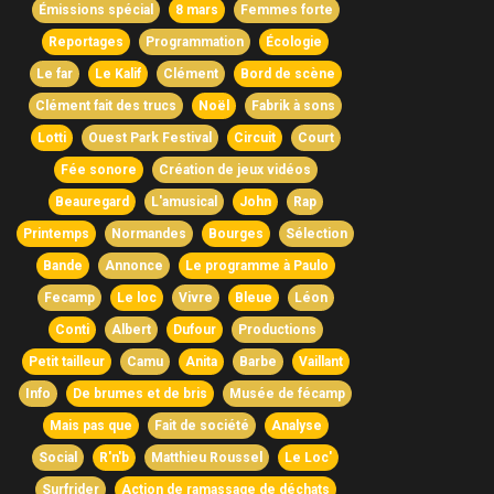
Émissions spécial
8 mars
Femmes forte
Reportages
Programmation
Écologie
Le far
Le Kalif
Clément
Bord de scène
Clément fait des trucs
Noël
Fabrik à sons
Lotti
Ouest Park Festival
Circuit
Court
Fée sonore
Création de jeux vidéos
Beauregard
L'amusical
John
Rap
Printemps
Normandes
Bourges
Sélection
Bande
Annonce
Le programme à Paulo
Fecamp
Le loc
Vivre
Bleue
Léon
Conti
Albert
Dufour
Productions
Petit tailleur
Camu
Anita
Barbe
Vaillant
Info
De brumes et de bris
Musée de fécamp
Mais pas que
Fait de société
Analyse
Social
R'n'b
Matthieu Roussel
Le Loc'
Surfrider
Action de ramassage de déchats