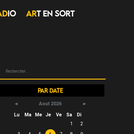
AD
IO
AR
T EN SORT
Par Date
Aout 2026
Lu
Ma
Me
Je
Ve
Sa
Di
1
2