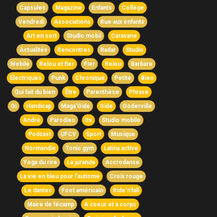
Capsules
Magazine
Enfants
Collège
Vendredi
Associations
Rue aux enfants
Art en sort
Studio mobil
Caravane
Actualités
Rencontres
Radar
Studio
Mobile
Relou et fier
Fier
Relou
Barbare
Électriques
Punk
Chronique
Petite
Bien
Qui fait du bien
Être
Parenthèse
Phrase
Oi
Handicap
Maga'Gide
Gide
Goderville
André
Parodies
Itv
Studio mobile
Podcast
UFCV
Sport
Musique
Normandie
Tonic gym
Latina active
Yoga du rire
La jurande
Accrodanse
La vie en bleu pour l'autisme
Croix rouge
Le dantec
Foot américain
Ride'n'fall
Maire de fécamp
A coeur et a corps