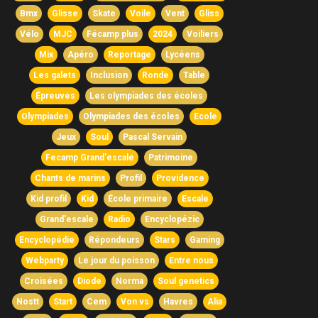
Bmx
Glisse
Skate
Voile
Vent
Gliss
Vélo
MJC
Fécamp plus
2024
Voiliers
Mix
Apéro
Reportage
Lycéens
Les galets
Inclusion
Ronde
Table
Épreuves
Les olympiades des écoles
Olympiades
Olympiades des écoles
Ecole
Jeux
Soul
Pascal Servain
Fecamp Grand'escale
Patrimoine
Chants de marins
Profil
Providence
Kid profil
Kid
École primaire
Escale
Grand'escale
Radio
Encyclopézic
Encyclopédie
Répondeurs
Stars
Gaming
Webparty
Le jour du poisson
Entre nous
Croisées
Diode
Norma
Soul genetics
Nostt
Start
Cem
Von vs
Havres
Alia