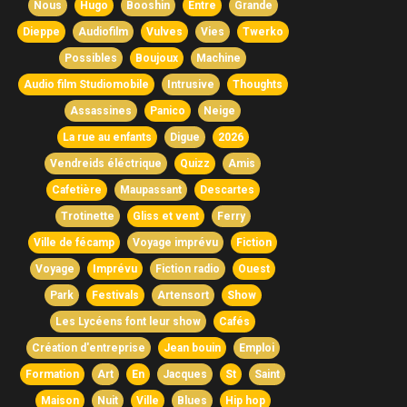
Nous
Hugo
Booshin
Entre
Grande
Dieppe
Audiofilm
Vulves
Vies
Twerko
Possibles
Boujoux
Machine
Audio film Studiomobile
Intrusive
Thoughts
Assassines
Panico
Neige
La rue au enfants
Digue
2026
Vendreids éléctrique
Quizz
Amis
Cafetière
Maupassant
Descartes
Trotinette
Gliss et vent
Ferry
Ville de fécamp
Voyage imprévu
Fiction
Voyage
Imprévu
Fiction radio
Ouest
Park
Festivals
Artensort
Show
Les Lycéens font leur show
Cafés
Création d'entreprise
Jean bouin
Emploi
Formation
Art
En
Jacques
St
Saint
Maison
Nuit
Ville
Blues
Hip hop