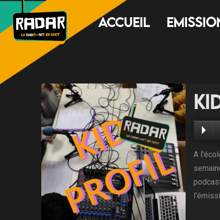
Accueil
Emissio
Kid
A l'éco
semaine
podcast
l'émiss