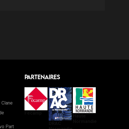
Partenaires
r Clane
de
Fecamp
Haute
Normandie
DRAC
vo Part
Normandie