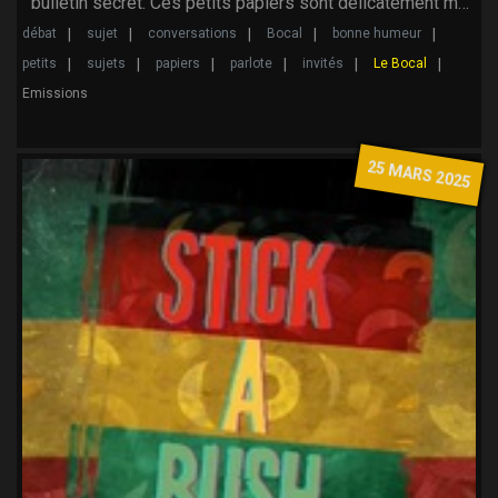
bulletin secret. Ces petits papiers sont délicatement m…
débat
sujet
conversations
Bocal
bonne humeur
petits
sujets
papiers
parlote
invités
Le Bocal
Emissions
25 MARS 2025