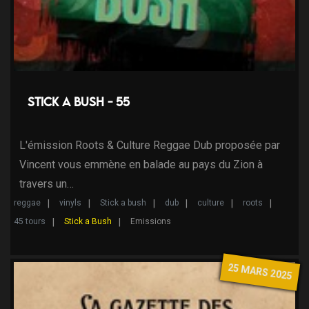
Stick a bush - 55
L'émission Roots & Culture Reggae Dub proposée par
Vincent vous emmène en balade au pays du Zion à
travers un…
reggae
vinyls
Stick a bush
dub
culture
roots
45 tours
Stick a Bush
Emissions
25 MARS 2025