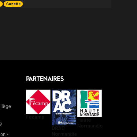
e
Gazette
Partenaires
llège
Fecamp
Haute
9
Normandie
DRAC
Normandie
son -