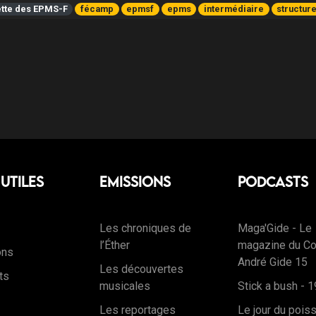
ette des EPMS-F
fécamp
epmsf
epms
intermédiaire
structur
 Utiles
Emissions
Podcasts
Les chroniques de
Maga'Gide - Le
l’Éther
magazine du Co
ons
André Gide 15
Les découvertes
ts
musicales
Stick a bush - 1
Les reportages
Le jour du pois