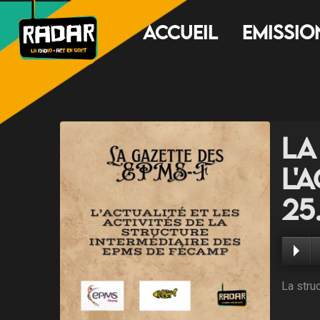
Accueil
Emissio
La
l'
25
La stru