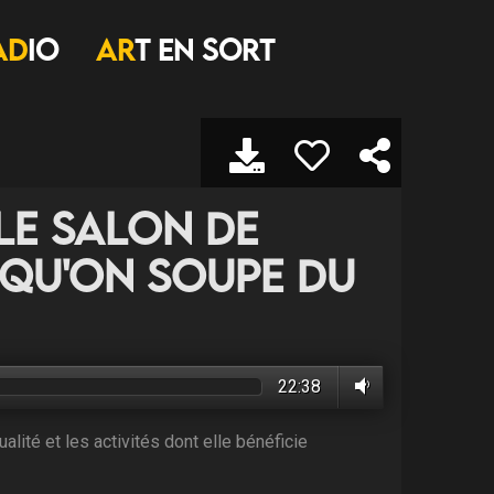
AD
IO
AR
T EN SORT
 Le salon de
 qu'on soupe du
22:38
ité et les activités dont elle bénéficie