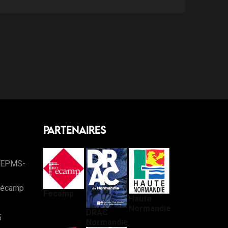
Partenaires
s EPMS-
 Fécamp
Fecamp
Haute
Normandie
DRAC
5
Normandie