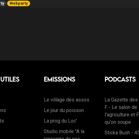
ty
Webparty
 Utiles
Emissions
Podcasts
Le village des assos
La Gazette de
F - Le salon de
ons
Le jour du poisson
l'agriculture et
ts
La prog du Loc'
qu'on soupe
Studio mobile "A la
Sticka Bush - 4
rencontre de nos