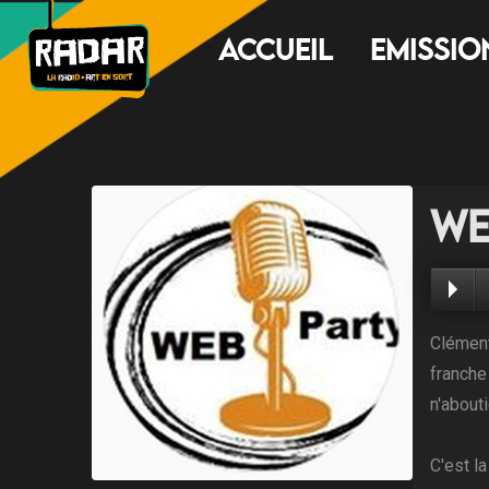
Accueil
Emissio
We
Clément
franche
n'abouti
C'est l