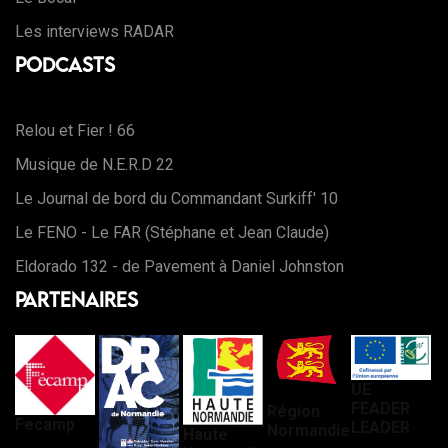
Les interviews RADAR
Podcasts
Relou et Fier ! 66
Musique de N.E.R.D 22
Le Journal de bord du Commandant Surkiff' 10
Le FENO - Le FAR (Stéphane et Jean Claude)
Eldorado 132 - de Pavement à Daniel Johnston
Partenaires
UE
FEADER
Région
Fecamp
LEADER
Normandie
Haute