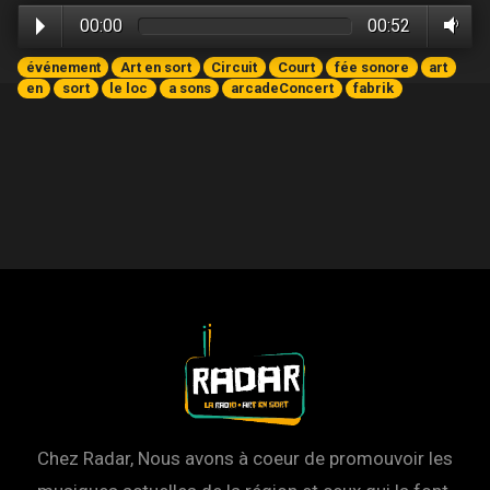
00:00
00:52
événement
Art en sort
Circuit
Court
fée sonore
art
en
sort
le loc
a sons
arcadeConcert
fabrik
Chez Radar, Nous avons à coeur de promouvoir les