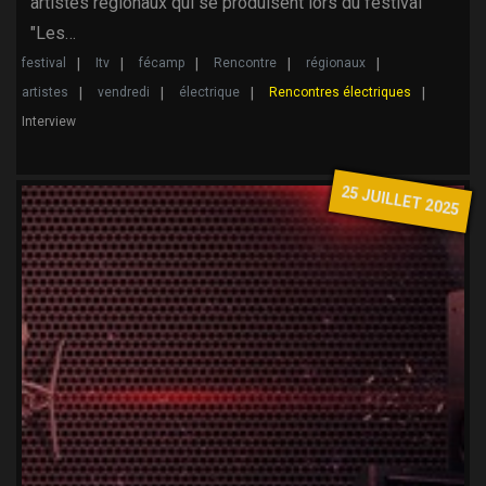
artistes régionaux qui se produisent lors du festival
"Les…
festival
Itv
fécamp
Rencontre
régionaux
artistes
vendredi
électrique
Rencontres électriques
Interview
25 JUILLET 2025