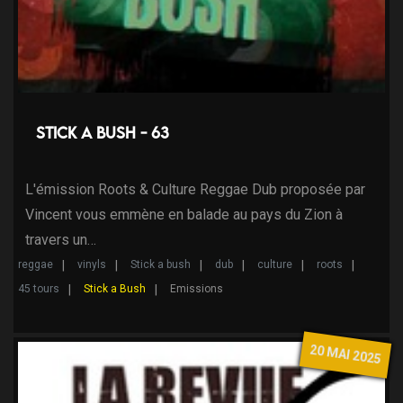
Stick a bush - 63
L'émission Roots & Culture Reggae Dub proposée par
Vincent vous emmène en balade au pays du Zion à
travers un…
reggae
vinyls
Stick a bush
dub
culture
roots
45 tours
Stick a Bush
Emissions
20 MAI 2025