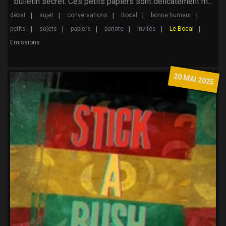
bulletin secret. Ces petits papiers sont délicatement m…
débat
sujet
conversations
Bocal
bonne humeur
petits
sujets
papiers
parlote
invités
Le Bocal
Emissions
20 MAI 2025