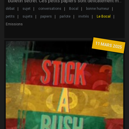
bulletin secret. Ces petits papiers sont délicatement m…
débat
sujet
conversations
Bocal
bonne humeur
petits
sujets
papiers
parlote
invités
Le Bocal
Emissions
11 MARS 2025