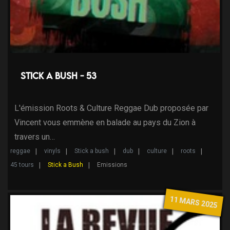
Stick a bush - 53
L'émission Roots & Culture Reggae Dub proposée par
Vincent vous emmène en balade au pays du Zion à
travers un…
reggae
vinyls
Stick a bush
dub
culture
roots
45 tours
Stick a Bush
Emissions
11 MARS 2025