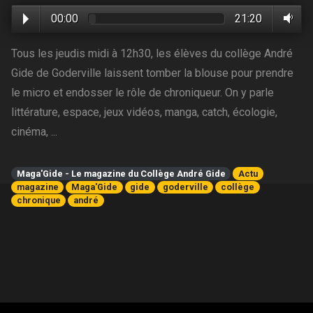
00:00
21:20
Tous les jeudis midi à 12h30, les élèves du collège André
Gide de Goderville laissent tomber la blouse pour prendre
le micro et endosser le rôle de chroniqueur. On y parle
littérature, espace, jeux vidéos, manga, catch, écologie,
cinéma, ...
Maga'Gide - Le magazine du Collège André Gide
Actu
magazine
Maga'Gide
gide
goderville
collège
chronique
andré