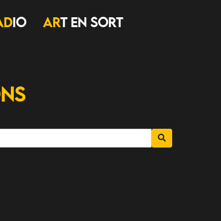
AD
IO
AR
T EN SORT
ons