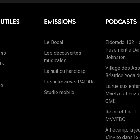
 Utiles
Emissions
Podcasts
Le Bocal
Eldorado 132 - 
Pavement à Dan
ons
Les découvertes
Johnston
musicales
ts
Village des Ass
La nuit du handicap
Béatrice Yoga d
Les interviews RADAR
os
La rue aux enfa
Studio mobile
Maelys et Enzo
CME
Relou et Fier ! -
MVVFDQ
À Fécamp, la j
s’invite dans le