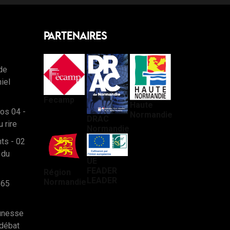
Partenaires
de
iel
Fecamp
Haute
os 04 -
Normandie
DRAC
u rire
Normandie
nts - 02
 du
UE
FEADER
Région
LEADER
Normandie
 65
eunesse
 débat