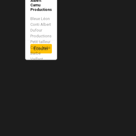
Albert
Camu
Productions
Bleue
Léon
Conti
Albert
Dufour
Productions
Petit tailleur
Camu
Anita
Écouter
Barbe
Vaillant