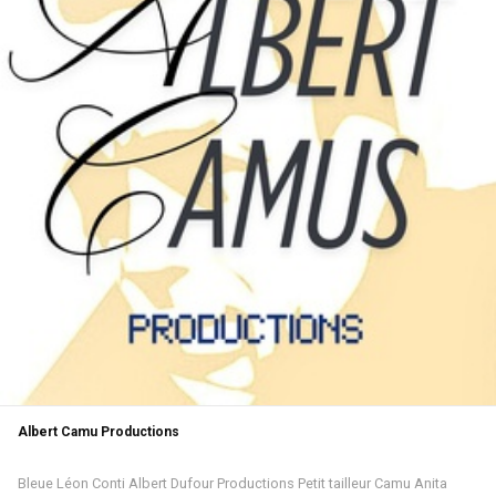
Albert Camu Productions
Bleue
Léon
Conti
Albert
Dufour
Productions
Petit tailleur
Camu
Anita