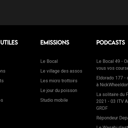
 Utiles
Emissions
Podcasts
Le Bocal
Le Bocal 49 - O
vous vos cours
ons
Le village des assos
Eldorado 177 - 
ts
Les micro trottoirs
à NickWheeldo
Le jour du poisson
La solitaire du 
os
Studio mobile
2021 - 03 ITV A
GRDF
Répondeur Dep
Le Wasabi n'es