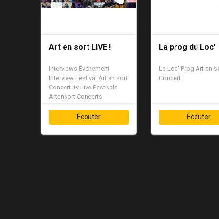
Art en sort LIVE !
La prog du Loc'
Interviews
Événement
Le Loc'
Prog
Art en s
Interview
Festival
Art en sort
Concert
Concert
Itv
Live
Festivals
Artensort
Concerts
Écouter
Écouter