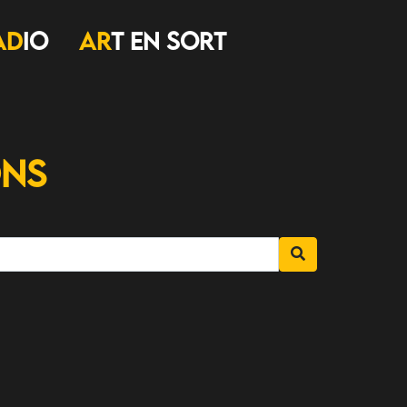
AD
IO
AR
T EN SORT
ons