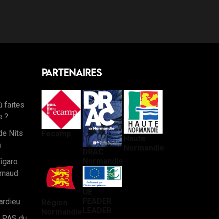
Partenaires
ù faites
e ?
de Nits
Fecamp
Haute
n
Normandie
DRAC
Normandie
Figaro
rnaud
UE
FEADER
ardieu
Région
LEADER
Normandie
t PAS du