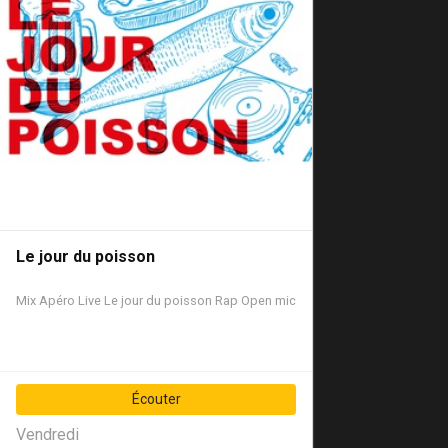
Le jour du poisson
Mix
Apéro
Live
Le jour du poisson
Rap
Open mic
Écouter
Vendredi