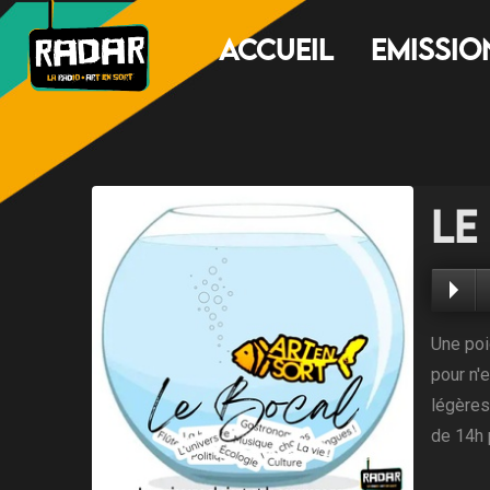
Accueil
Emissio
Le
Une poi
pour n'e
légères,
de 14h 