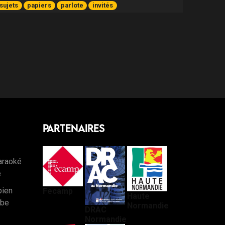
sujets
papiers
parlote
invités
Partenaires
araoké
e
bien
Fecamp
Haute
rbe
Normandie
DRAC
Normandie