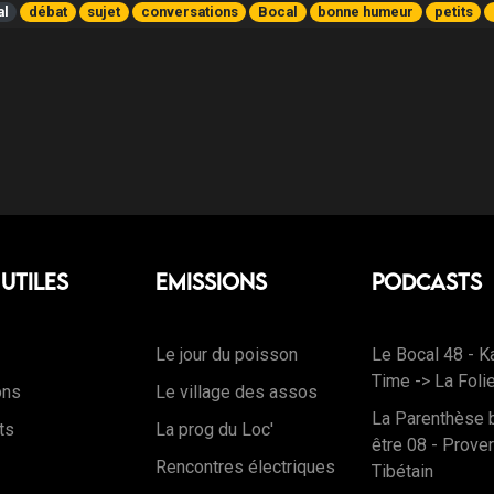
al
débat
sujet
conversations
Bocal
bonne humeur
petits
 Utiles
Emissions
Podcasts
Le jour du poisson
Le Bocal 48 - K
Time -> La Foli
ons
Le village des assos
La Parenthèse 
ts
La prog du Loc'
être 08 - Prove
Rencontres électriques
Tibétain