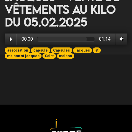
vêtements au Kilo
du 05.02.2025
00:00
01:14
association
capsule
Capsules
jacques
st
maison st jacques
Saint
maison