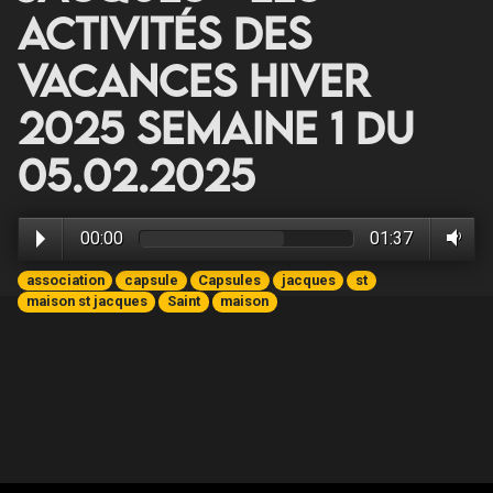
activités des
vacances hiver
2025 Semaine 1 du
05.02.2025
00:00
01:37
association
capsule
Capsules
jacques
st
maison st jacques
Saint
maison