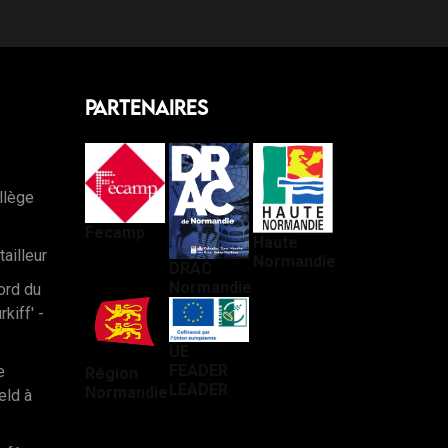
Partenaires
llège
Fecamp
Haute
tailleur
Normandie
DRAC
Normandie
ord du
iff' -
UE
FEADER
e
Région
LEADER
Normandie
eld à