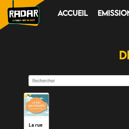
Accueil
Emissio
D
La rue