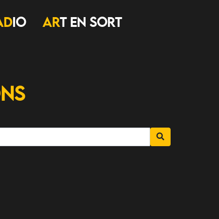
AD
IO
AR
T EN SORT
ons