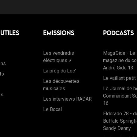
 Utiles
Emissions
Podcasts
Les vendredis
Maga'Gide - Le
éléctriques ⚡️
magazine du co
ons
André Gide 13
La prog du Loc'
ts
Le vaillant petit 
Les découvertes
musicales
Le Journal de b
os
Commandant Surk
Les interviews RADAR
16
Le Bocal
Eldorado 78 - d
Buffalo Springfi
Sandy Denny