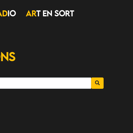
AD
IO
AR
T EN SORT
ons