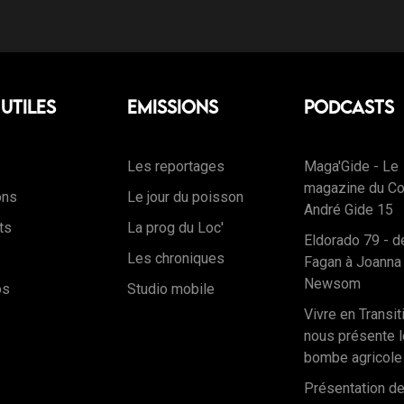
 Utiles
Emissions
Podcasts
Les reportages
Maga'Gide - Le
magazine du Co
ons
Le jour du poisson
André Gide 15
ts
La prog du Loc'
Eldorado 79 - d
Les chroniques
Fagan à Joanna
Newsom
os
Studio mobile
Vivre en Transit
nous présente l
bombe agricole 
Présentation de