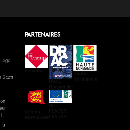
Partenaires
llège
Fecamp
Haute
e Scott
Normandie
DRAC
Normandie
ion
UE
eur
FEADER
Région
!
LEADER
Normandie
 la