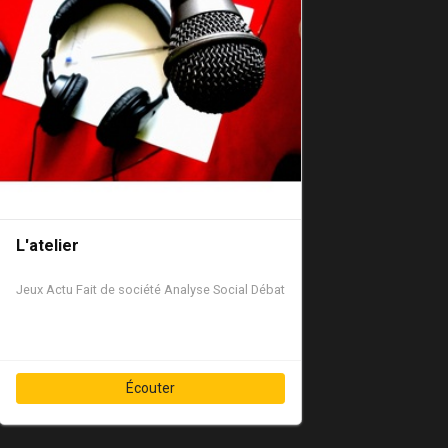
L'atelier
Jeux
Actu
Fait de société
Analyse
Social
Débat
Écouter