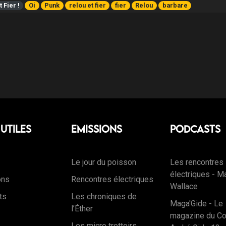
 Fier !
Oi
Punk
relou et fier
fier
Relou
barbare
 Utiles
Emissions
Podcasts
Le jour du poisson
Les rencontres
électriques - M
ons
Rencontres électriques
Wallace
ts
Les chroniques de
Maga'Gide - Le
l’Éther
magazine du Co
Les micro trottoirs