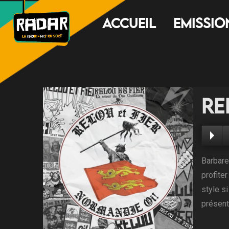
Accueil
Emissio
Re
Barbare
profite
style s
présent