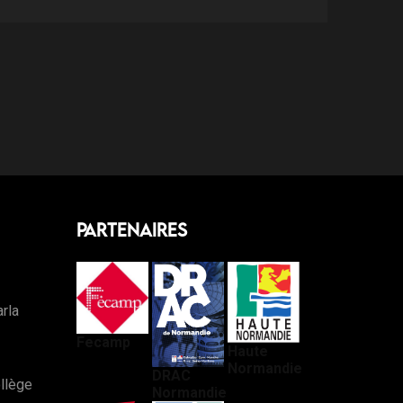
Partenaires
arla
Fecamp
Haute
Normandie
DRAC
llège
Normandie