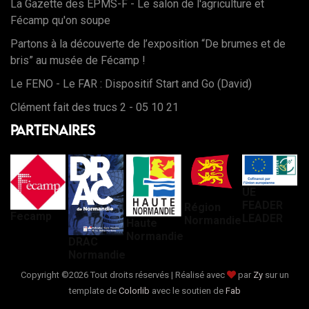
La Gazette des EPMS-F - Le salon de l'agriculture et
Fécamp qu'on soupe
Partons à la découverte de l’exposition “De brumes et de
bris” au musée de Fécamp !
Le FENO - Le FAR : Dispositif Start and Go (David)
Clément fait des trucs 2 - 05 10 21
Partenaires
UE
FEADER
Région
Fecamp
LEADER
Normandie
Haute
Normandie
DRAC
Normandie
Copyright ©
2026 Tout droits réservés | Réalisé avec
par
Zy
sur un
template de
Colorlib
avec le soutien de
Fab