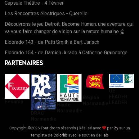
Capsule Théâtre - 4 Février
Les Rencontres électriques - Querelle
Découvrons le jeu Detroit: Become Human, une aventure qui
va vous faire changer de vision sur la nature humaine 🤖
Eldorado 143 - de Patti Smith à Bert Jansch
Eldorado 154 - de Damien Jurado à Catherine Graindorge
Partenaires
UE
FEADER
Région
Fecamp
LEADER
Normandie
Haute
Normandie
DRAC
Normandie
Copyright ©
2026 Tout droits réservés | Réalisé avec
par
Zy
sur un
template de
Colorlib
avec le soutien de
Fab