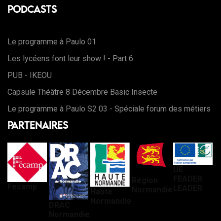
Podcasts
Le programme à Paulo 01
Les lycéens font leur show ! - Part 6
PUB - IKEOU
Capsule Théâtre 8 Décembre Basic Insecte
Le programme à Paulo S2 03 - Spéciale forum des métiers
Partenaires
UE
FEADER
Région
Fecamp
LEADER
Normandie
Haute
Normandie
DRAC
Normandie