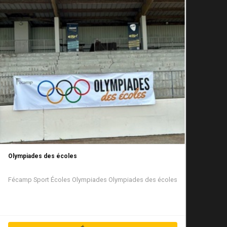
Olympiades des écoles
Fécamp
Sport
Écoles
Olympiades
Olympiades des écoles