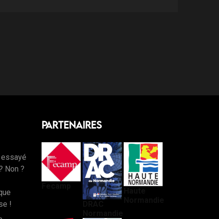
Partenaires
 essayé
 ? Non ?
Fecamp
Haute
que
Normandie
DRAC
e !
Normandie