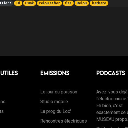
 Fier !
Oi
Punk
relou et fier
fier
Relou
barbare
 Utiles
Emissions
Podcasts
Le jour du poisson
Avez-vous déjà
l'électro canine
ons
Studio mobile
Eh bien, c'est
ts
La prog du Loc'
exactement ce 
MUSEAU propos
Rencontres électriques