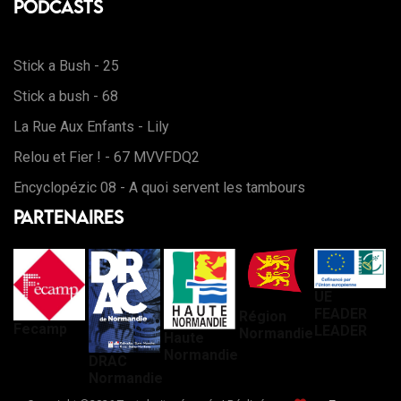
Podcasts
Stick a Bush - 25
Stick a bush - 68
La Rue Aux Enfants - Lily
Relou et Fier ! - 67 MVVFDQ2
Encyclopézic 08 - A quoi servent les tambours
Partenaires
UE
FEADER
Région
Fecamp
LEADER
Normandie
Haute
Normandie
DRAC
Normandie