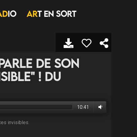
AD
IO
AR
T EN SORT
parle de son
sible" ! du
10:41
es invisibles.