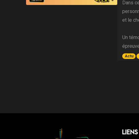
Dans ce
personn
et le c
Un témoi
épreuve
Actu
Liens